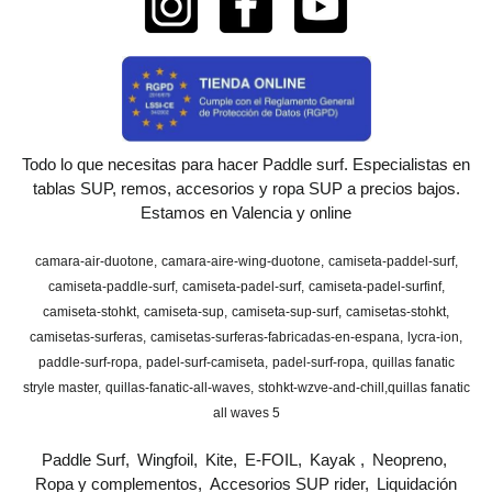
Todo lo que necesitas para hacer Paddle surf. Especialistas en
tablas SUP, remos, accesorios y ropa SUP a precios bajos.
Estamos en Valencia y online
camara-air-duotone
camara-aire-wing-duotone
camiseta-paddel-surf
camiseta-paddle-surf
camiseta-padel-surf
camiseta-padel-surfinf
camiseta-stohkt
camiseta-sup
camiseta-sup-surf
camisetas-stohkt
camisetas-surferas
camisetas-surferas-fabricadas-en-espana
lycra-ion
paddle-surf-ropa
padel-surf-camiseta
padel-surf-ropa
quillas fanatic
stryle master
quillas-fanatic-all-waves
stohkt-wzve-and-chill
​quillas fanatic
all waves 5
Paddle Surf
Wingfoil
Kite
E-FOIL
Kayak
Neopreno
Ropa y complementos
Accesorios SUP rider
Liquidación