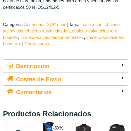
bolsa de hidratación, enganches para arnés y tiene todos los
certificados 50 N IOS12402-5.
Categoría:
Accesorios SUP rider
|
Tags:
chaleco-ion
chaleco-
salvavidas
chaleco-salvavidas-ion
chaleco-salvavidas-ion-
boositer
chaleco-salvavidas-ion-booster-x
chaleco-salvavidas-
booster-x
|
Comentarios
Descripción
Costes de Envío
Comentarios
Productos Relacionados
-50 %
-45 %