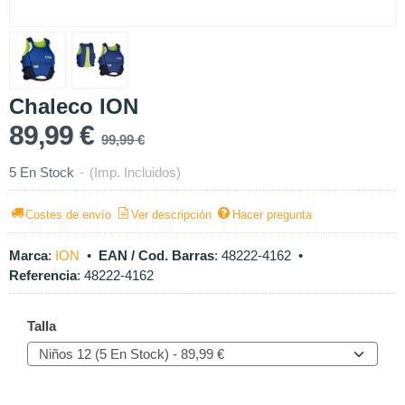
Chaleco ION
89,99 €
99,99 €
5 En Stock
-
(Imp. Incluidos)
Costes de envío
Ver descripción
Hacer pregunta
Marca
:
ION
•
EAN / Cod. Barras
:
48222-4162
•
Referencia
:
48222-4162
Talla