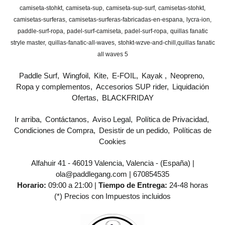
camiseta-stohkt
camiseta-sup
camiseta-sup-surf
camisetas-stohkt
camisetas-surferas
camisetas-surferas-fabricadas-en-espana
lycra-ion
paddle-surf-ropa
padel-surf-camiseta
padel-surf-ropa
quillas fanatic
stryle master
quillas-fanatic-all-waves
stohkt-wzve-and-chill
​quillas fanatic
all waves 5
Paddle Surf
Wingfoil
Kite
E-FOIL
Kayak
Neopreno
Ropa y complementos
Accesorios SUP rider
Liquidación
Ofertas
BLACKFRIDAY
Ir arriba
Contáctanos
Aviso Legal
Política de Privacidad
Condiciones de Compra
Desistir de un pedido
Políticas de
Cookies
Alfahuir 41 - 46019 Valencia, Valencia - (España) |
ola@paddlegang.com |
670854535
Horario:
09:00 a 21:00 |
Tiempo de Entrega:
24-48 horas
(*) Precios con Impuestos incluidos