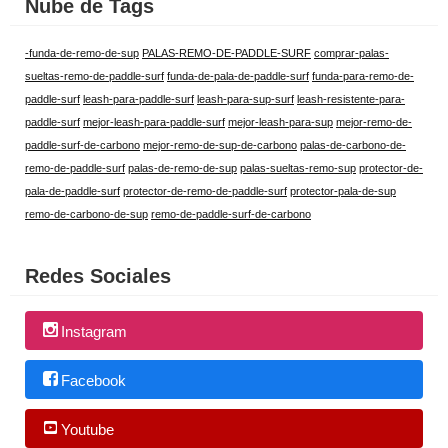
Nube de Tags
-funda-de-remo-de-sup
PALAS-REMO-DE-PADDLE-SURF
comprar-palas-
sueltas-remo-de-paddle-surf
funda-de-pala-de-paddle-surf
funda-para-remo-de-
paddle-surf
leash-para-paddle-surf
leash-para-sup-surf
leash-resistente-para-
paddle-surf
mejor-leash-para-paddle-surf
mejor-leash-para-sup
mejor-remo-de-
paddle-surf-de-carbono
mejor-remo-de-sup-de-carbono
palas-de-carbono-de-
remo-de-paddle-surf
palas-de-remo-de-sup
palas-sueltas-remo-sup
protector-de-
pala-de-paddle-surf
protector-de-remo-de-paddle-surf
protector-pala-de-sup
remo-de-carbono-de-sup
remo-de-paddle-surf-de-carbono
Redes Sociales
Instagram
Facebook
Youtube