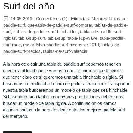
Surf del año
14-05-2019
|
Comentarios (1)
|
Etiquetas:
Mejores-tablas-de-
paddle-surf
,
que-tabla-de-paddle-surf-comprar
,
tablas-de-paddle-
surf
,
-tablas-de-paddle-surf-hinchables
,
tablas-de-paddle-surf-
rigidas
,
tabla-sup-surf
,
tabla-sup
,
tabla-sup-wave
,
tabla-paddle-
surf-race
,
mejor-tabla-paddle-surf-hinchable-2018
,
tablas-de-
paddle-surf-precios
,
tablas-de-surf-valencia
A la hora de elegir una tabla de paddle surf debemos tener en
cuenta la utilidad que le vamos a dar. Lo primero que tenemos
que tener claro es si queremos una tabla hinchable o rígida. Si
buscamos comodidad a la hora de poder almacenar o transportar
nuestra tabla buscaremos un modelo de tabla que sea hinchable.
Si buscamos una tabla con mayores prestaciones deberemos
buscar un modelo de tabla rígida. A continuación os damos
algunas pautas a la hora de elegir entre las mejores paddle surf
del mercado.