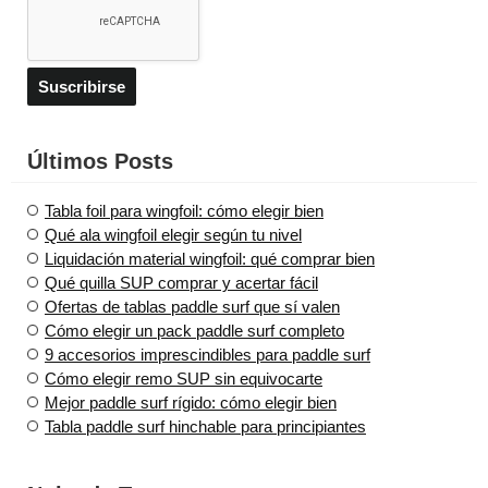
Últimos Posts
Tabla foil para wingfoil: cómo elegir bien
Qué ala wingfoil elegir según tu nivel
Liquidación material wingfoil: qué comprar bien
Qué quilla SUP comprar y acertar fácil
Ofertas de tablas paddle surf que sí valen
Cómo elegir un pack paddle surf completo
9 accesorios imprescindibles para paddle surf
Cómo elegir remo SUP sin equivocarte
Mejor paddle surf rígido: cómo elegir bien
Tabla paddle surf hinchable para principiantes