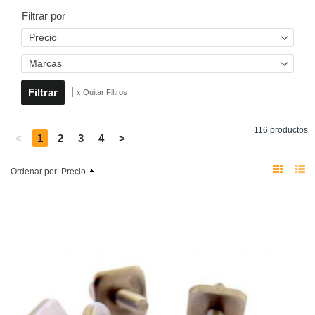
Filtrar por
Precio
Marcas
|
x Quitar Filtros
116 productos
<
1
2
3
4
>
Ordenar por:
Precio