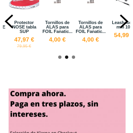
O
Protector
Tornillos de
Tornillos de
Leash ion
NDE
NOSE tabla
ALAS para
ALAS para
mm 10'
SUP
FOIL Fanatic...
FOIL Fanatic...
€
54,99 
47,97 €
4,00 €
4,00 €
79,95 €