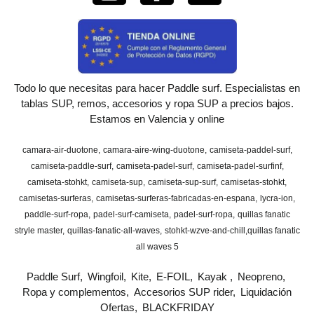
Todo lo que necesitas para hacer Paddle surf. Especialistas en
tablas SUP, remos, accesorios y ropa SUP a precios bajos.
Estamos en Valencia y online
camara-air-duotone
camara-aire-wing-duotone
camiseta-paddel-surf
camiseta-paddle-surf
camiseta-padel-surf
camiseta-padel-surfinf
camiseta-stohkt
camiseta-sup
camiseta-sup-surf
camisetas-stohkt
camisetas-surferas
camisetas-surferas-fabricadas-en-espana
lycra-ion
paddle-surf-ropa
padel-surf-camiseta
padel-surf-ropa
quillas fanatic
stryle master
quillas-fanatic-all-waves
stohkt-wzve-and-chill
​quillas fanatic
all waves 5
Paddle Surf
Wingfoil
Kite
E-FOIL
Kayak
Neopreno
Ropa y complementos
Accesorios SUP rider
Liquidación
Ofertas
BLACKFRIDAY