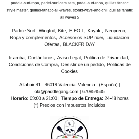
paddle-surf-ropa
padel-surf-camiseta
padel-surf-ropa
quillas fanatic
stryle master
quillas-fanatic-all-waves
stohkt-wzve-and-chill
​quillas fanatic
all waves 5
Paddle Surf
Wingfoil
Kite
E-FOIL
Kayak
Neopreno
Ropa y complementos
Accesorios SUP rider
Liquidación
Ofertas
BLACKFRIDAY
Ir arriba
Contáctanos
Aviso Legal
Política de Privacidad
Condiciones de Compra
Desistir de un pedido
Políticas de
Cookies
Alfahuir 41 - 46019 Valencia, Valencia - (España) |
ola@paddlegang.com |
670854535
Horario:
09:00 a 21:00 |
Tiempo de Entrega:
24-48 horas
(*) Precios con Impuestos incluidos