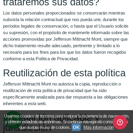
trataremos sus datos?
Los datos personales proporcionados se conservarán mientras
subsista la relación contractual que nos pueda unir, durante los
períodos legales de conservación, o hasta que el Usuario solicite
su supresión, con el propósito de mantenerle informado sobre las
acciones promovidas por Jefferson Mittnacht Mont, siempre que
dicho tratamiento resulte adecuado, pertinente y limitado a lo
necesario para los fines para los que los datos fueron recogidos
conforme a esta Política de Privacidad.
Reutilización de esta política
Jefferson Mittnacht Mont no autoriza la copia, reproducción o
reutilización de esta política de privacidad que ha sido
específicamente analizada para dar respuesta a las obligaciones
inherentes a esta web.
Legislación aplicable y
Usamos cookies de terceros para mejorar la experiencia de navegación,
y obtener estadísticas anónimas. Si continúa navegando consideramos
jurisdicción
que acepta el uso de cookies.
OK
Más información