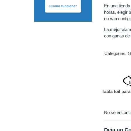
En una tienda
horas, elegir 
no van contig
La mejor ala 
con ganas de 
Categorías:
G
Tabla foil par
No se encontr
Deja un C