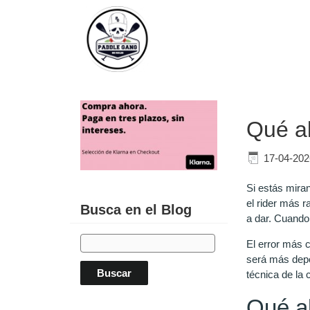
Qué al
17-04-202
Si estás mira
el rider más r
Busca en el Blog
a dar. Cuando
El error más 
será más depo
técnica de la 
Qué al