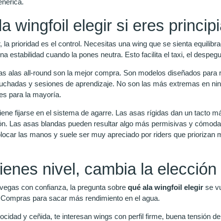
enérica.
a wingfoil elegir si eres princip
la prioridad es el control. Necesitas una wing que se sienta equilibr
a estabilidad cuando la pones neutra. Esto facilita el taxi, el despeg
as alas all-round son la mejor compra. Son modelos diseñados para ren
luchadas y sesiones de aprendizaje. No son las más extremas en nin
es para la mayoría.
ne fijarse en el sistema de agarre. Las asas rígidas dan un tacto má
ón. Las asas blandas pueden resultar algo más permisivas y cómodas a
colocar las manos y suele ser muy apreciado por riders que priorizan
tienes nivel, cambia la elección
egas con confianza, la pregunta sobre
qué ala wingfoil elegir
se vu
l. Compras para sacar más rendimiento en el agua.
locidad y ceñida, te interesan wings con perfil firme, buena tensión de