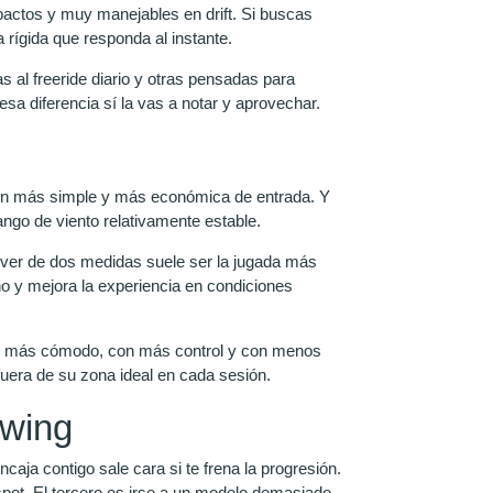
mpactos y muy manejables en drift. Si buscas
a rígida que responda al instante.
al freeride diario y otras pensadas para
esa diferencia sí la vas a notar y aprovechar.
ión más simple y más económica de entrada. Y
ango de viento relativamente estable.
iver de dos medidas suele ser la jugada más
o y mejora la experiencia en condiciones
as más cómodo, con más control y con menos
fuera de su zona ideal en cada sesión.
 wing
caja contigo sale cara si te frena la progresión.
spot. El tercero es irse a un modelo demasiado