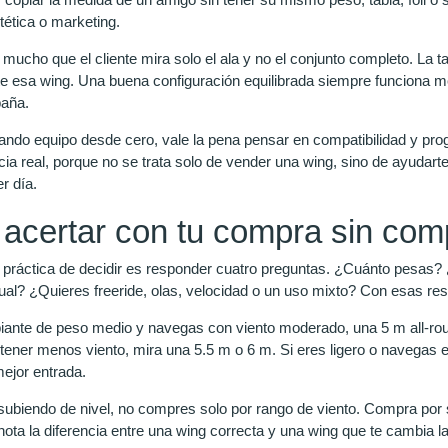
tética o marketing.
ucho que el cliente mira solo el ala y no el conjunto completo. La ta
e esa wing. Una buena configuración equilibrada siempre funciona m
aña.
ando equipo desde cero, vale la pena pensar en compatibilidad y prog
ia real, porque no se trata solo de vender una wing, sino de ayudart
r día.
certar con tu compra sin comp
práctica de decidir es responder cuatro preguntas. ¿Cuánto pesas? 
ctual? ¿Quieres freeride, olas, velocidad o un uso mixto? Con esas r
ipiante de peso medio y navegas con viento moderado, una 5 m all-ro
tener menos viento, mira una 5.5 m o 6 m. Si eres ligero o navegas 
mejor entrada.
 subiendo de nivel, no compres solo por rango de viento. Compra por
ota la diferencia entre una wing correcta y una wing que te cambia la