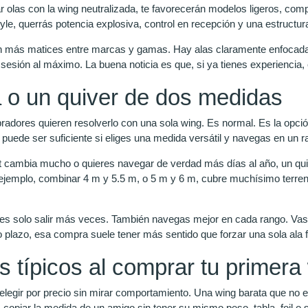
ar olas con la wing neutralizada, te favorecerán modelos ligeros, co
tyle, querrás potencia explosiva, control en recepción y una estructur
 más matices entre marcas y gamas. Hay alas claramente enfocadas 
sesión al máximo. La buena noticia es que, si ya tienes experiencia, 
 o un quiver de dos medidas
dores quieren resolverlo con una sola wing. Es normal. Es la opc
 puede ser suficiente si eliges una medida versátil y navegas en un r
ot cambia mucho o quieres navegar de verdad más días al año, un qu
r ejemplo, combinar 4 m y 5.5 m, o 5 m y 6 m, cubre muchísimo terren
 es solo salir más veces. También navegas mejor en cada rango. V
o plazo, esa compra suele tener más sentido que forzar una sola ala 
s típicos al comprar tu primera
elegir por precio sin mirar comportamiento. Una wing barata que no en
copiar la medida de un amigo sin tener su mismo peso, tabla, foil o 