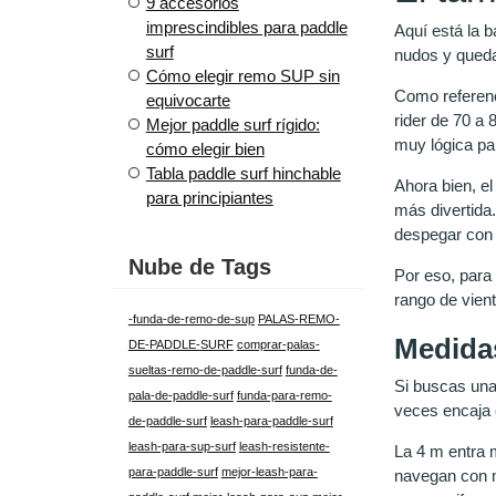
9 accesorios
imprescindibles para paddle
Aquí está la 
surf
nudos y queda
Cómo elegir remo SUP sin
Como referenc
equivocarte
rider de 70 a
Mejor paddle surf rígido:
muy lógica pa
cómo elegir bien
Tabla paddle surf hinchable
Ahora bien, e
para principiantes
más divertida.
despegar con
Nube de Tags
Por eso, para 
rango de vien
-funda-de-remo-de-sup
PALAS-REMO-
Medidas
DE-PADDLE-SURF
comprar-palas-
sueltas-remo-de-paddle-surf
funda-de-
Si buscas una
pala-de-paddle-surf
funda-para-remo-
veces encaja 
de-paddle-surf
leash-para-paddle-surf
leash-para-sup-surf
leash-resistente-
La 4 m entra 
para-paddle-surf
mejor-leash-para-
navegan con me