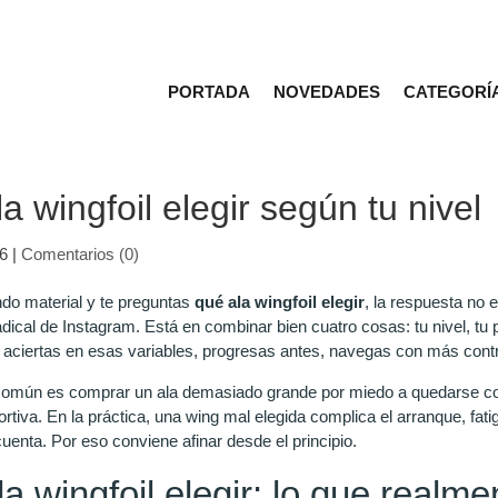
PORTADA
NOVEDADES
CATEGORÍ
a wingfoil elegir según tu nivel
6
|
Comentarios (0)
ndo material y te preguntas
qué ala wingfoil elegir
, la respuesta no 
adical de Instagram. Está en combinar bien cuatro cosas: tu nivel, tu p
 aciertas en esas variables, progresas antes, navegas con más con
común es comprar un ala demasiado grande por miedo a quedarse c
rtiva. En la práctica, una wing mal elegida complica el arranque, fa
cuenta. Por eso conviene afinar desde el principio.
a wingfoil elegir: lo que realme