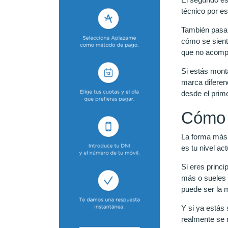
técnico por es
También pasa m
cómo se sient
que no acomp
Si estás mont
marca diferenc
desde el prime
Cómo a
La forma más 
es tu nivel a
Si eres princ
más o sueles 
puede ser la 
Y si ya estás
realmente se n