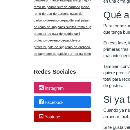
en una cifra g
paddle-surf
mejor-leash-para-sup
mejor-
remo-de-paddle-surf-de-carbono
mejor-
Qué al
remo-de-sup-de-carbono
palas-de-
carbono-de-remo-de-paddle-surf
palas-
Para empezar, 
de-remo-de-sup
palas-sueltas-remo-sup
que tenga buen
protector-de-pala-de-paddle-surf
protector-de-remo-de-paddle-surf
En esa fase, l
protector-pala-de-sup
remo-de-carbono-
primeras tras
de-sup
remo-de-paddle-surf-de-carbono
más inteligent
También convie
Redes Sociales
quiere precisi
total para re
de gustos.
Instagram
Si ya 
Facebook
Cuando ya nav
arrancar fáci
Youtube
Si te gusta ve