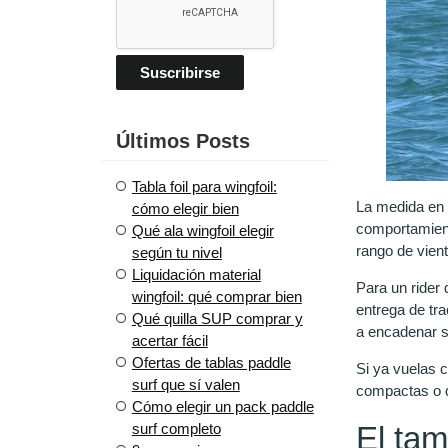
Últimos Posts
Tabla foil para wingfoil:
La medida en 
cómo elegir bien
comportamiento
Qué ala wingfoil elegir
rango de vient
según tu nivel
Liquidación material
Para un rider 
wingfoil: qué comprar bien
entrega de tr
Qué quilla SUP comprar y
a encadenar 
acertar fácil
Ofertas de tablas paddle
Si ya vuelas 
surf que sí valen
compactas o di
Cómo elegir un pack paddle
El tam
surf completo