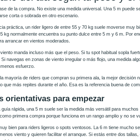
base de la compra. No existe una medida universal. Una 5 m puede ser
rse corta o sobrada en otro escenario.
ia práctica, un rider ligero de entre 55 y 70 kg suele moverse muy 
 85 kg normalmente encuentra su punto dulce entre 5 m y 6 m. Por e
ra arrancar en vientos moderados.
l viento manda incluso más que el peso. Si tu spot habitual sopla fu
 Si navegas en zonas de viento irregular o más flojo, una medida alg
 menos esfuerzo.
la mayoría de riders que compran su primera ala, la mejor decisión no
to que más repites durante el año. Esa es la referencia buena de com
 orientativas para empezar
 guía rápida, una 5 m suele ser la medida más versátil para muchos
como primera compra porque funciona en un rango amplio y no se v
muy bien para riders ligeros o spots ventosos. La 6 m tiene mucho s
nos viento y quieren facilitar el arranque. Si estás entre dos tallas,