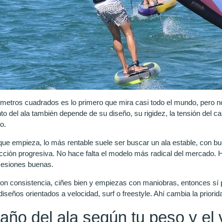
metros cuadrados es lo primero que mira casi todo el mundo, pero no
 del ala también depende de su diseño, su rigidez, la tensión del ca
o.
que empieza, lo más rentable suele ser buscar un ala estable, con buen
acción progresiva. No hace falta el modelo más radical del mercado. 
sesiones buenas.
con consistencia, ciñes bien y empiezas con maniobras, entonces sí 
seños orientados a velocidad, surf o freestyle. Ahí cambia la priori
año del ala según tu peso y el 