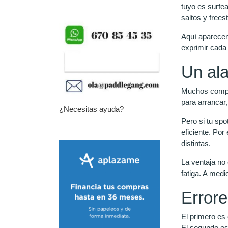
tuyo es surfe
saltos y frees
Aquí aparecen
exprimir cada 
Un ala
Muchos compra
para arrancar,
¿Necesitas ayuda?
Pero si tu sp
eficiente. Po
distintas.
La ventaja no
fatiga. A medi
Errore
El primero es 
El segundo es 