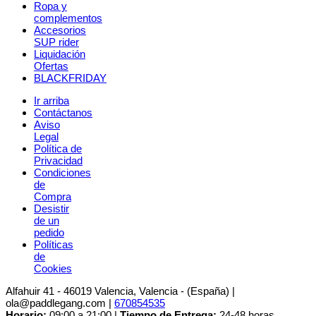
Ropa y
complementos
Accesorios
SUP rider
Liquidación
Ofertas
BLACKFRIDAY
Ir arriba
Contáctanos
Aviso
Legal
Política de
Privacidad
Condiciones
de
Compra
Desistir
de un
pedido
Políticas
de
Cookies
Alfahuir 41 - 46019 Valencia, Valencia - (España) |
ola@paddlegang.com |
670854535
Horario:
09:00 a 21:00 |
Tiempo de Entrega:
24-48 horas