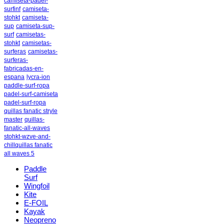
camiseta-padel-
surfinf
camiseta-
stohkt
camiseta-
sup
camiseta-sup-
surf
camisetas-
stohkt
camisetas-
surferas
camisetas-
surferas-
fabricadas-en-
espana
lycra-ion
paddle-surf-ropa
padel-surf-camiseta
padel-surf-ropa
quillas fanatic stryle
master
quillas-
fanatic-all-waves
stohkt-wzve-and-
chill
​quillas fanatic
all waves 5
Paddle
Surf
Wingfoil
Kite
E-FOIL
Kayak
Neopreno