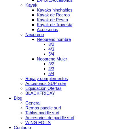
E-FOIL Accesorios
Kayak
Kayaks hinchables
Kayak de Recreo
Kayak de Pesca
Kayak de Travesía
Accesorios
Neopreno
Neopreno hombre
3/2
4/3
5/4
Neopreno Mujer
3/2
4/3
5/4
Ropa y complementos
Accesorios SUP rider
Liquidación Ofertas
BLACKFRIDAY
Blog
General
Remos paddle surf
Tablas paddle surf
Accesorios de paddle surf
WING FOILS
Contacto