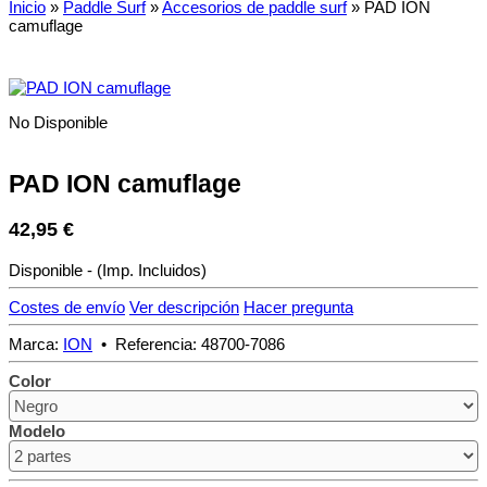
Inicio
»
Paddle Surf
»
Accesorios de paddle surf
»
PAD ION
camuflage
No Disponible
PAD ION camuflage
42,95 €
Disponible
-
(Imp. Incluidos)
Costes de envío
Ver descripción
Hacer pregunta
Marca
:
ION
•
Referencia
:
48700-7086
Color
Modelo