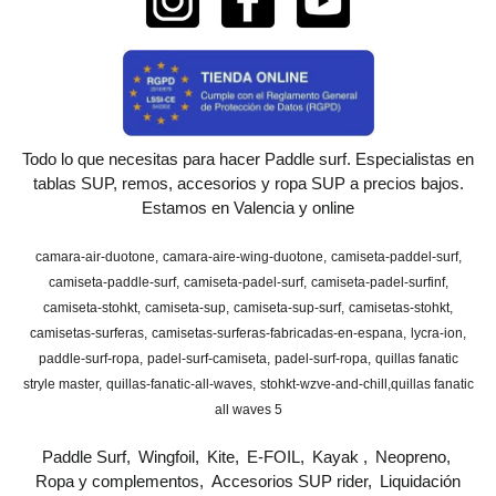
Todo lo que necesitas para hacer Paddle surf. Especialistas en
tablas SUP, remos, accesorios y ropa SUP a precios bajos.
Estamos en Valencia y online
camara-air-duotone
camara-aire-wing-duotone
camiseta-paddel-surf
camiseta-paddle-surf
camiseta-padel-surf
camiseta-padel-surfinf
camiseta-stohkt
camiseta-sup
camiseta-sup-surf
camisetas-stohkt
camisetas-surferas
camisetas-surferas-fabricadas-en-espana
lycra-ion
paddle-surf-ropa
padel-surf-camiseta
padel-surf-ropa
quillas fanatic
stryle master
quillas-fanatic-all-waves
stohkt-wzve-and-chill
​quillas fanatic
all waves 5
Paddle Surf
Wingfoil
Kite
E-FOIL
Kayak
Neopreno
Ropa y complementos
Accesorios SUP rider
Liquidación