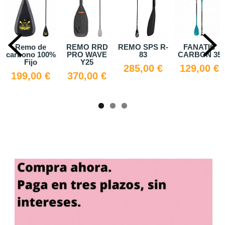
e
REMO RRD
REMO SPS R-
FANATIC
Pala KAy
00%
PRO WAVE
83
CARBON 35
Zray
Y25
285,00 €
129,00 €
20,00 
€
370,00 €