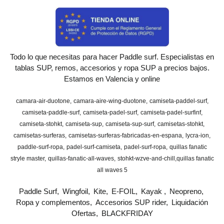
Todo lo que necesitas para hacer Paddle surf. Especialistas en
tablas SUP, remos, accesorios y ropa SUP a precios bajos.
Estamos en Valencia y online
camara-air-duotone
camara-aire-wing-duotone
camiseta-paddel-surf
camiseta-paddle-surf
camiseta-padel-surf
camiseta-padel-surfinf
camiseta-stohkt
camiseta-sup
camiseta-sup-surf
camisetas-stohkt
camisetas-surferas
camisetas-surferas-fabricadas-en-espana
lycra-ion
paddle-surf-ropa
padel-surf-camiseta
padel-surf-ropa
quillas fanatic
stryle master
quillas-fanatic-all-waves
stohkt-wzve-and-chill
​quillas fanatic
all waves 5
Paddle Surf
Wingfoil
Kite
E-FOIL
Kayak
Neopreno
Ropa y complementos
Accesorios SUP rider
Liquidación
Ofertas
BLACKFRIDAY