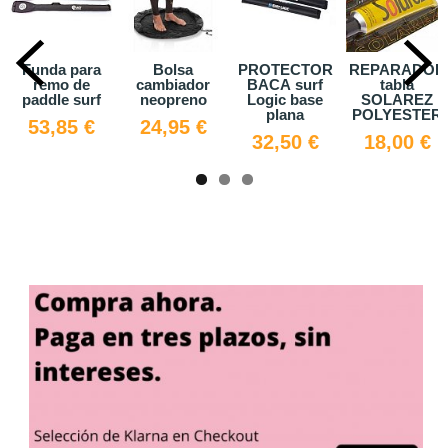
Funda para
Bolsa
PROTECTOR
REPARADOR
remo de
cambiador
BACA surf
tabla
paddle surf
neopreno
Logic base
SOLAREZ
plana
POLYESTER
53,85 €
24,95 €
32,50 €
18,00 €