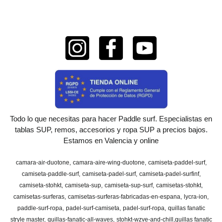
Todo lo que necesitas para hacer Paddle surf. Especialistas en
tablas SUP, remos, accesorios y ropa SUP a precios bajos.
Estamos en Valencia y online
camara-air-duotone
camara-aire-wing-duotone
camiseta-paddel-surf
camiseta-paddle-surf
camiseta-padel-surf
camiseta-padel-surfinf
camiseta-stohkt
camiseta-sup
camiseta-sup-surf
camisetas-stohkt
camisetas-surferas
camisetas-surferas-fabricadas-en-espana
lycra-ion
paddle-surf-ropa
padel-surf-camiseta
padel-surf-ropa
quillas fanatic
stryle master
quillas-fanatic-all-waves
stohkt-wzve-and-chill
​quillas fanatic