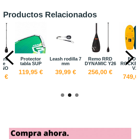
Productos Relacionados
r
Leash rodilla 7
Remo RRD
F-ONE
Manguer
P
mm
DYNAMIC Y26
ROCKET AIR
hinchado
V2
eléctrico
€
39,99 €
256,00 €
Pump
749,00 €
19,50 