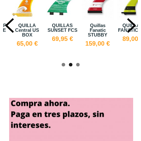
S
Quillas
QUILLAS
Aletas TRI FIN
Quilla 24 
CS
Fanatic
FANATIC FLY
FCS
19,00 
STUBBY
€
89,00 €
20,00 €
159,00 €