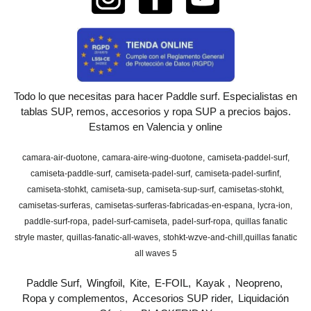
Todo lo que necesitas para hacer Paddle surf. Especialistas en
tablas SUP, remos, accesorios y ropa SUP a precios bajos.
Estamos en Valencia y online
camara-air-duotone
camara-aire-wing-duotone
camiseta-paddel-surf
camiseta-paddle-surf
camiseta-padel-surf
camiseta-padel-surfinf
camiseta-stohkt
camiseta-sup
camiseta-sup-surf
camisetas-stohkt
camisetas-surferas
camisetas-surferas-fabricadas-en-espana
lycra-ion
paddle-surf-ropa
padel-surf-camiseta
padel-surf-ropa
quillas fanatic
stryle master
quillas-fanatic-all-waves
stohkt-wzve-and-chill
​quillas fanatic
all waves 5
Paddle Surf
Wingfoil
Kite
E-FOIL
Kayak
Neopreno
Ropa y complementos
Accesorios SUP rider
Liquidación