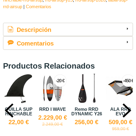
rrd-airsup
|
Comentarios
Descripción
Comentarios
Productos Relacionados
-20 €
-450 €
UP
RRD I WAVE
Remo RRD
ALA RRD
SILLA tab
LE
DYNAMIC Y26
EVO
sup
2.229,00 €
CONFOR
€
256,00 €
509,00 €
2.249,00 €
50,00 
959,00 €