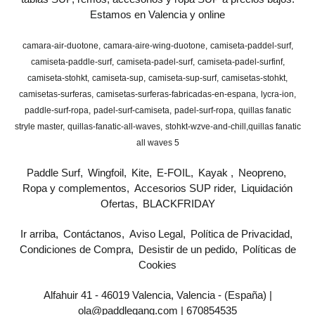
Estamos en Valencia y online
camara-air-duotone
camara-aire-wing-duotone
camiseta-paddel-surf
camiseta-paddle-surf
camiseta-padel-surf
camiseta-padel-surfinf
camiseta-stohkt
camiseta-sup
camiseta-sup-surf
camisetas-stohkt
camisetas-surferas
camisetas-surferas-fabricadas-en-espana
lycra-ion
paddle-surf-ropa
padel-surf-camiseta
padel-surf-ropa
quillas fanatic
stryle master
quillas-fanatic-all-waves
stohkt-wzve-and-chill
​quillas fanatic
all waves 5
Paddle Surf
Wingfoil
Kite
E-FOIL
Kayak
Neopreno
Ropa y complementos
Accesorios SUP rider
Liquidación
Ofertas
BLACKFRIDAY
Ir arriba
Contáctanos
Aviso Legal
Política de Privacidad
Condiciones de Compra
Desistir de un pedido
Políticas de
Cookies
Alfahuir 41 - 46019 Valencia, Valencia - (España) |
ola@paddlegang.com |
670854535