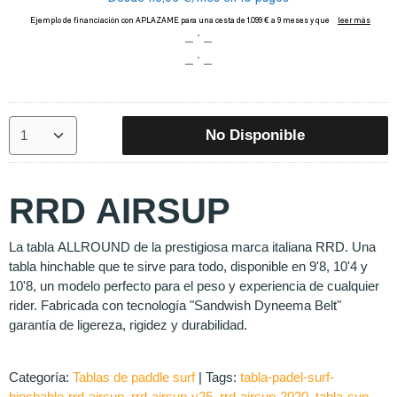
No Disponible
RRD AIRSUP
La tabla ALLROUND de la prestigiosa marca italiana RRD. Una
tabla hinchable que te sirve para todo, disponible en 9'8, 10'4 y
10'8, un modelo perfecto para el peso y experiencia de cualquier
rider. Fabricada con tecnología "Sandwish Dyneema Belt"
garantía de ligereza, rigidez y durabilidad.
Categoría:
Tablas de paddle surf
|
Tags:
tabla-padel-surf-
hinchable-rrd-airsup
rrd-airsup-y25
rrd-airsup-2020
tabla-sup-