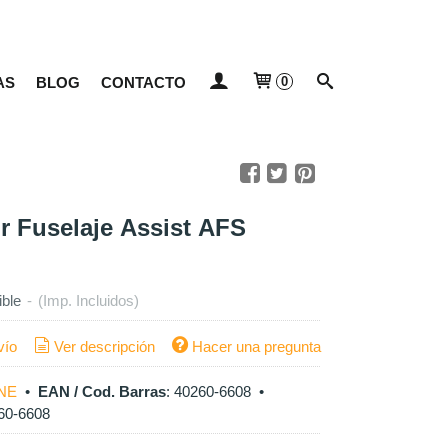
AS
BLOG
CONTACTO
0
r Fuselaje Assist AFS
ible
-
(Imp. Incluidos)
vío
Ver descripción
Hacer una pregunta
NE
•
EAN / Cod. Barras
:
40260-6608
•
60-6608