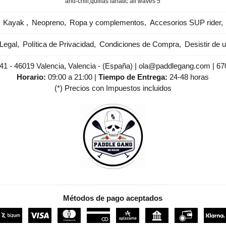
and-chill
​quillas fanatic all waves 5
Kayak
Neopreno
Ropa y complementos
Accesorios SUP rider
Legal
Política de Privacidad
Condiciones de Compra
Desistir de 
 41 - 46019 Valencia, Valencia - (España) | ola@paddlegang.com |
67
Horario:
09:00 a 21:00 |
Tiempo de Entrega:
24-48 horas
(*) Precios con Impuestos incluidos
Métodos de pago aceptados