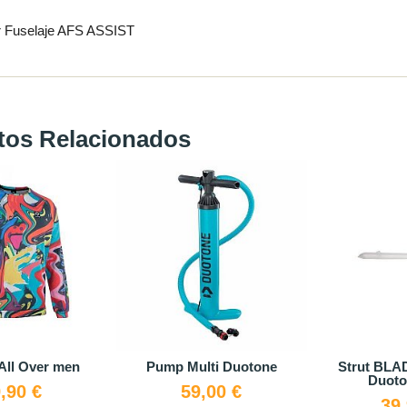
r Fuselaje AFS ASSIST
tos Relacionados
All Over men
Pump Multi Duotone
Strut BL
Duoto
,90 €
59,00 €
39