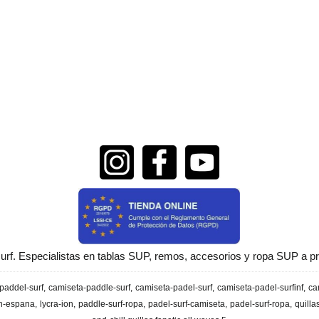
urf. Especialistas en tablas SUP, remos, accesorios y ropa SUP a pr
paddel-surf
camiseta-paddle-surf
camiseta-padel-surf
camiseta-padel-surfinf
ca
en-espana
lycra-ion
paddle-surf-ropa
padel-surf-camiseta
padel-surf-ropa
quilla