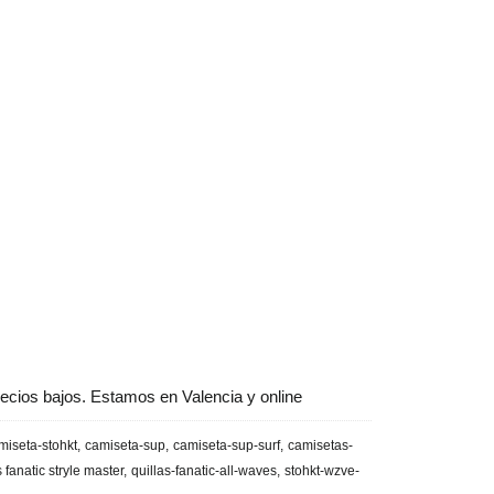
ecios bajos. Estamos en Valencia y online
miseta-stohkt
camiseta-sup
camiseta-sup-surf
camisetas-
s fanatic stryle master
quillas-fanatic-all-waves
stohkt-wzve-