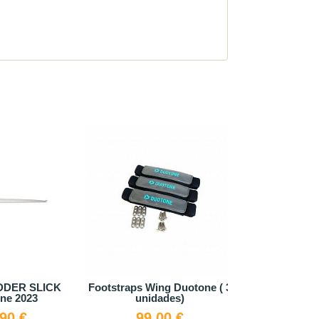
ADDER SLICK
Footstraps Wing Duotone ( 3
Duotone s
ne 2023
unidades)
748,30 
,90 €
99,00 €