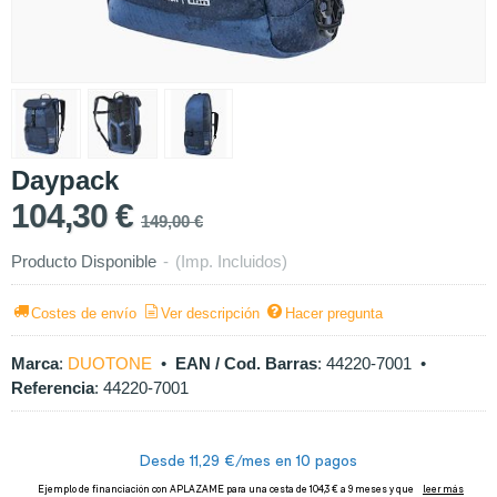
Daypack
104,30 €
149,00 €
Producto Disponible
-
(Imp. Incluidos)
Costes de envío
Ver descripción
Hacer pregunta
Marca
:
DUOTONE
•
EAN / Cod. Barras
:
44220-7001
•
Referencia
:
44220-7001