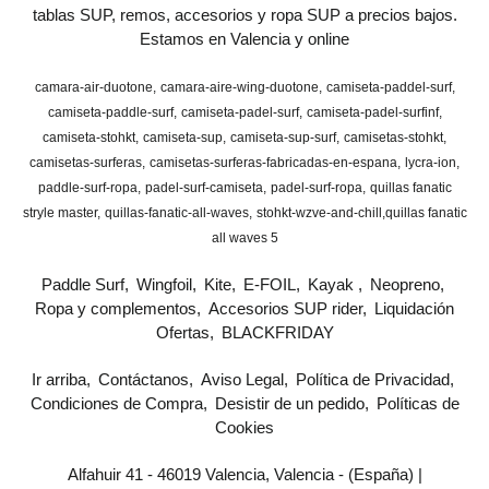
tablas SUP, remos, accesorios y ropa SUP a precios bajos.
Estamos en Valencia y online
camara-air-duotone
camara-aire-wing-duotone
camiseta-paddel-surf
camiseta-paddle-surf
camiseta-padel-surf
camiseta-padel-surfinf
camiseta-stohkt
camiseta-sup
camiseta-sup-surf
camisetas-stohkt
camisetas-surferas
camisetas-surferas-fabricadas-en-espana
lycra-ion
paddle-surf-ropa
padel-surf-camiseta
padel-surf-ropa
quillas fanatic
stryle master
quillas-fanatic-all-waves
stohkt-wzve-and-chill
​quillas fanatic
all waves 5
Paddle Surf
Wingfoil
Kite
E-FOIL
Kayak
Neopreno
Ropa y complementos
Accesorios SUP rider
Liquidación
Ofertas
BLACKFRIDAY
Ir arriba
Contáctanos
Aviso Legal
Política de Privacidad
Condiciones de Compra
Desistir de un pedido
Políticas de
Cookies
Alfahuir 41 - 46019 Valencia, Valencia - (España) |