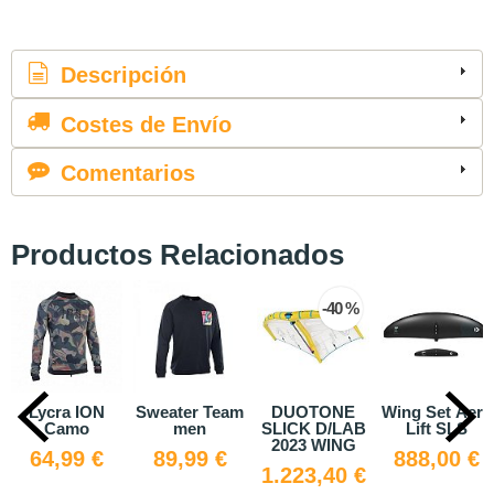
Descripción
Costes de Envío
Comentarios
Productos Relacionados
-40 %
N
Sweater Team
DUOTONE
Wing Set Aero
Foil Duoto
men
SLICK D/LAB
Lift SLS
Carve 3.0 
2023 WING
€
89,99 €
888,00 €
2.155,00
1.223,40 €