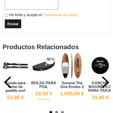
He leído y acepto el
Tratamiento de datos
.
Productos Relacionados
-50 %
Funda para
BOLSA PARA
Sunova The
GANCHO
remo de
FOIL
One Ecotec 2
MAGNÉTICO
paddle surf
PARA TRAJE
29,50 €
1.620,00 €
53,85 €
19,95 €
59,00 €