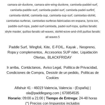
camara-air-duotone
camara-aire-wing-duotone
camiseta-paddel-surf
camiseta-paddle-surf
camiseta-padel-surf
camiseta-padel-surfinf
camiseta-stohkt
camiseta-sup
camiseta-sup-surf
camisetas-stohkt
camisetas-surferas
camisetas-surferas-fabricadas-en-espana
lycra-ion
paddle-surf-ropa
padel-surf-camiseta
padel-surf-ropa
quillas fanatic
stryle master
quillas-fanatic-all-waves
stohkt-wzve-and-chill
​quillas fanatic
all waves 5
Paddle Surf
Wingfoil
Kite
E-FOIL
Kayak
Neopreno
Ropa y complementos
Accesorios SUP rider
Liquidación
Ofertas
BLACKFRIDAY
Ir arriba
Contáctanos
Aviso Legal
Política de Privacidad
Condiciones de Compra
Desistir de un pedido
Políticas de
Cookies
Alfahuir 41 - 46019 Valencia, Valencia - (España) |
ola@paddlegang.com |
670854535
Horario:
09:00 a 21:00 |
Tiempo de Entrega:
24-48 horas
(*) Precios con Impuestos incluidos