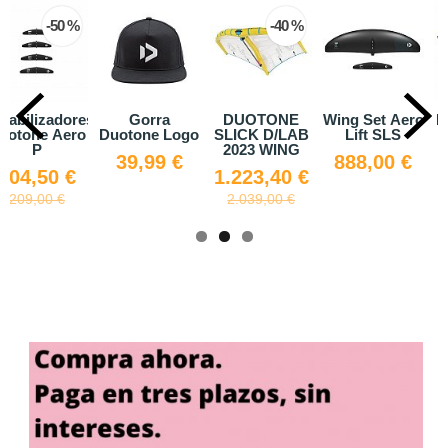
 %
-40 %
-30
ores
Gorra
DUOTONE
Wing Set Aero
Duotone Fl
ero
Duotone Logo
SLICK D/LAB
Lift SLS
671,30 
2023 WING
39,99 €
888,00 €
959,00 €
€
1.223,40 €
2.039,00 €