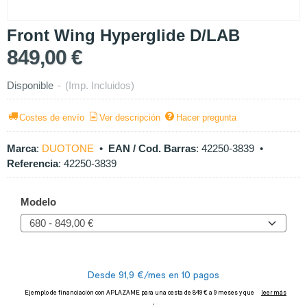
Front Wing Hyperglide D/LAB
849,00 €
Disponible
-
(Imp. Incluidos)
Costes de envío
Ver descripción
Hacer pregunta
Marca
:
DUOTONE
•
EAN / Cod. Barras
:
42250-3839
•
Referencia
:
42250-3839
Modelo