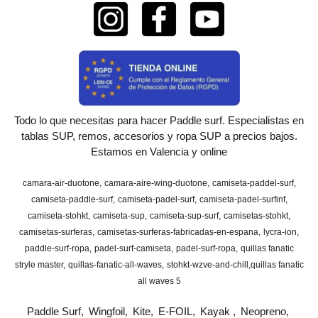
Todo lo que necesitas para hacer Paddle surf. Especialistas en
tablas SUP, remos, accesorios y ropa SUP a precios bajos.
Estamos en Valencia y online
camara-air-duotone
camara-aire-wing-duotone
camiseta-paddel-surf
camiseta-paddle-surf
camiseta-padel-surf
camiseta-padel-surfinf
camiseta-stohkt
camiseta-sup
camiseta-sup-surf
camisetas-stohkt
camisetas-surferas
camisetas-surferas-fabricadas-en-espana
lycra-ion
paddle-surf-ropa
padel-surf-camiseta
padel-surf-ropa
quillas fanatic
stryle master
quillas-fanatic-all-waves
stohkt-wzve-and-chill
​quillas fanatic
all waves 5
Paddle Surf
Wingfoil
Kite
E-FOIL
Kayak
Neopreno