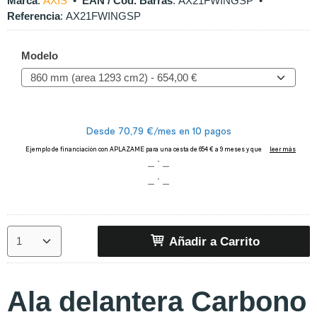
Marca
:
AXIS
•
EAN / Cod. Barras
:
AX21FWINGSP
•
Referencia
:
AX21FWINGSP
Modelo
Añadir a Carrito
Ala delantera Carbono