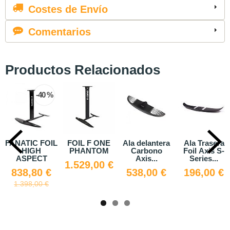
Costes de Envío
Comentarios
Productos Relacionados
-40 %
FANATIC FOIL
FOIL F ONE
Ala delantera
Ala Trasera
HIGH
PHANTOM
Carbono
Foil Axis S-
ASPECT
Axis...
Series...
1.529,00 €
838,80 €
538,00 €
196,00 €
1.398,00 €