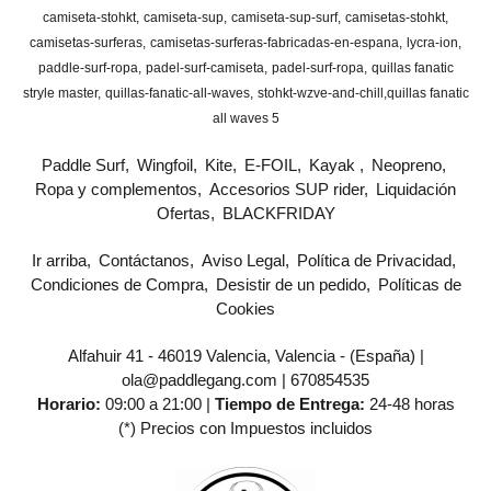
camiseta-stohkt
camiseta-sup
camiseta-sup-surf
camisetas-stohkt
camisetas-surferas
camisetas-surferas-fabricadas-en-espana
lycra-ion
paddle-surf-ropa
padel-surf-camiseta
padel-surf-ropa
quillas fanatic
stryle master
quillas-fanatic-all-waves
stohkt-wzve-and-chill
​quillas fanatic
all waves 5
Paddle Surf
Wingfoil
Kite
E-FOIL
Kayak
Neopreno
Ropa y complementos
Accesorios SUP rider
Liquidación
Ofertas
BLACKFRIDAY
Ir arriba
Contáctanos
Aviso Legal
Política de Privacidad
Condiciones de Compra
Desistir de un pedido
Políticas de
Cookies
Alfahuir 41 - 46019 Valencia, Valencia - (España) |
ola@paddlegang.com |
670854535
Horario:
09:00 a 21:00 |
Tiempo de Entrega:
24-48 horas
(*) Precios con Impuestos incluidos