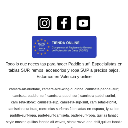
Todo lo que necesitas para hacer Paddle surf. Especialistas en
tablas SUP, remos, accesorios y ropa SUP a precios bajos.
Estamos en Valencia y online
camara-air-duotone
camara-aire-wing-duotone
camiseta-paddel-surf
camiseta-paddle-surf
camiseta-padel-surf
camiseta-padel-surfinf
camiseta-stohkt
camiseta-sup
camiseta-sup-surf
camisetas-stohkt
camisetas-surferas
camisetas-surferas-fabricadas-en-espana
lycra-ion
paddle-surf-ropa
padel-surf-camiseta
padel-surf-ropa
quillas fanatic
stryle master
quillas-fanatic-all-waves
stohkt-wzve-and-chill
​quillas fanatic