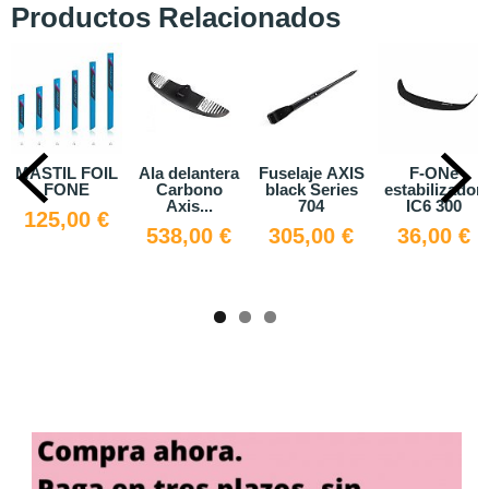
Productos Relacionados
Ala delantera
Fuselaje AXIS
F-ONe
FOIL F-ONE
Carbono
black Series
estabilizador
EAGLE HM
Axis...
704
IC6 300
CARBON
538,00 €
305,00 €
36,00 €
1.719,00 €