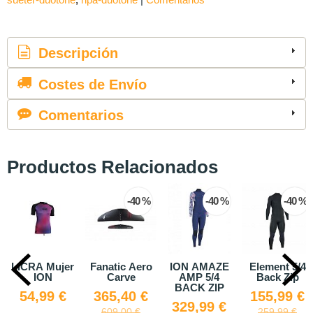
Descripción
Costes de Envío
Comentarios
Productos Relacionados
 %
-40 %
-40 %
-40 %
ro
ION AMAZE
Element 5/4
Starboard
Gorra Fana
AMP 5/4
Back Zip
SUP Allstar
Curved vis
BACK ZIP
Airline ZEN
€
155,99 €
39,90 
329,99 €
689,40 €
259,99 €