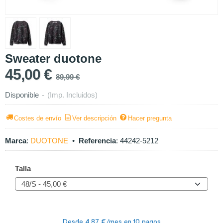
Sweater duotone
45,00 €
89,99 €
Disponible
-
(Imp. Incluidos)
Costes de envío
Ver descripción
Hacer pregunta
Marca
:
DUOTONE
•
Referencia
:
44242-5212
Talla