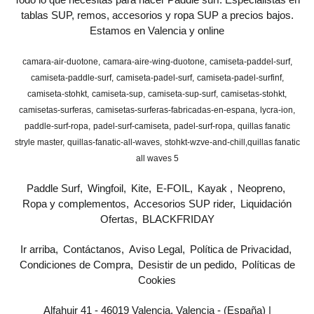
tablas SUP, remos, accesorios y ropa SUP a precios bajos.
Estamos en Valencia y online
camara-air-duotone
camara-aire-wing-duotone
camiseta-paddel-surf
camiseta-paddle-surf
camiseta-padel-surf
camiseta-padel-surfinf
camiseta-stohkt
camiseta-sup
camiseta-sup-surf
camisetas-stohkt
camisetas-surferas
camisetas-surferas-fabricadas-en-espana
lycra-ion
paddle-surf-ropa
padel-surf-camiseta
padel-surf-ropa
quillas fanatic
stryle master
quillas-fanatic-all-waves
stohkt-wzve-and-chill
​quillas fanatic
all waves 5
Paddle Surf
Wingfoil
Kite
E-FOIL
Kayak
Neopreno
Ropa y complementos
Accesorios SUP rider
Liquidación
Ofertas
BLACKFRIDAY
Ir arriba
Contáctanos
Aviso Legal
Política de Privacidad
Condiciones de Compra
Desistir de un pedido
Políticas de
Cookies
Alfahuir 41 - 46019 Valencia, Valencia - (España) |