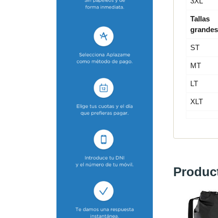
3XL
Tallas
grandes
ST
MT
LT
XLT
Produc
-40 %
-40 %