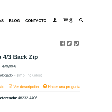
AS
BLOG
CONTACTO
0
 4/3 Back Zip
479,99 €
alogado
-
(Imp. Incluidos)
vío
Ver descripción
Hacer una pregunta
eferencia
:
48232-4406