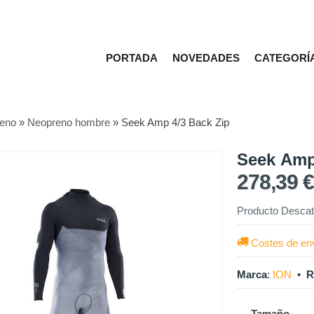
PORTADA
NOVEDADES
CATEGORÍ
eno
»
Neopreno hombre
»
Seek Amp 4/3 Back Zip
Seek Amp
278,39 €
Producto Descat
Costes de en
Marca
:
ION
•
R
Tamaño