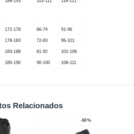
188-193
102-111
116-121
172-178
66-74
91-96
178-183
72-83
96-101
183-188
81-92
101-106
185-190
90-100
106-111
tos Relacionados
-20 %