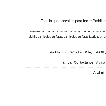
Todo lo que necesitas para hacer Paddle s
camara-air-duotone
camara-aire-wing-duotone
camiseta-
stohkt
camisetas-surferas
camisetas-surferas-fabricadas-
Paddle Surf
Wingfoil
Kite
E-FOIL
Ir arriba
Contáctanos
Aviso 
Alfahuir