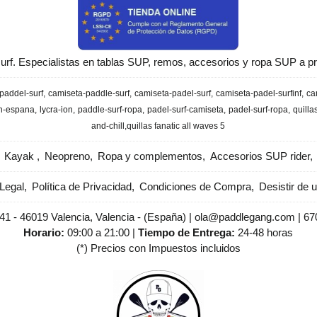
urf. Especialistas en tablas SUP, remos, accesorios y ropa SUP a pr
paddel-surf
camiseta-paddle-surf
camiseta-padel-surf
camiseta-padel-surfinf
ca
en-espana
lycra-ion
paddle-surf-ropa
padel-surf-camiseta
padel-surf-ropa
quilla
and-chill
​quillas fanatic all waves 5
Kayak
Neopreno
Ropa y complementos
Accesorios SUP rider
Legal
Política de Privacidad
Condiciones de Compra
Desistir de 
 41 - 46019 Valencia, Valencia - (España) | ola@paddlegang.com |
67
Horario:
09:00 a 21:00 |
Tiempo de Entrega:
24-48 horas
(*) Precios con Impuestos incluidos