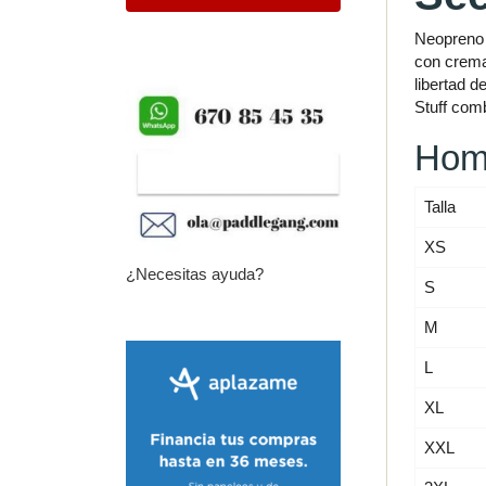
Neopreno 
con crema
libertad 
Stuff comb
Hom
Talla
XS
¿Necesitas ayuda?
S
M
L
XL
XXL