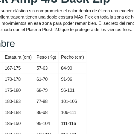
super elástico sin comprometer el calor dentro de él con una excel
llera trasera tienen una doble costura MAx Flex en toda la zona de 
de movimientos en esa zona para poder remar bien. El secreto del rend
inado con el Plasma Plush 2.0 que te protegerá de los vientos frios.
bre
Estatura (cm)
Peso (Kg)
Pecho (cm)
167-175
57-63
84-90
170-178
61-70
91-96
175-180
68-79
96-101
180-183
77-88
101-106
183-188
86-98
106-111
185-190
95-104
111-116