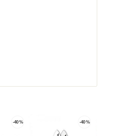
-40 %
-45 %