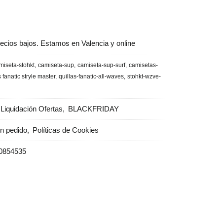
ecios bajos. Estamos en Valencia y online
miseta-stohkt
camiseta-sup
camiseta-sup-surf
camisetas-
s fanatic stryle master
quillas-fanatic-all-waves
stohkt-wzve-
Liquidación Ofertas
BLACKFRIDAY
un pedido
Políticas de Cookies
0854535