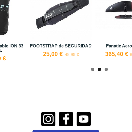
K HINCHABLE
Stohkt Out of world
Amaze Am
TTSUP COD
31,92 €
281,
39,90 €
328,00 €