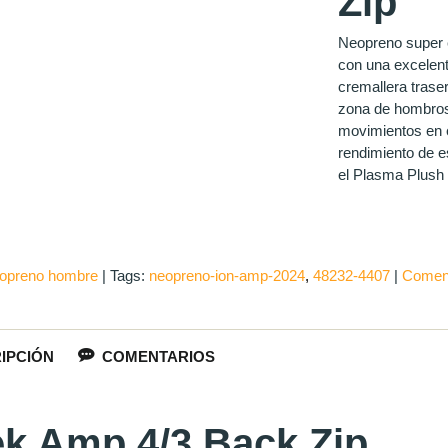
Zip
Neopreno super e
con una excelen
cremallera trase
zona de hombros 
movimientos en e
rendimiento de e
el Plasma Plush 2
opreno hombre
|
Tags:
neopreno-ion-amp-2024
48232-4407
|
Coment
IPCIÓN
COMENTARIOS
k Amp 4/3 Back Zip