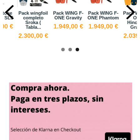
uotone
Pack wingfoil
Pack WING F-
Pack WING F-
Pack W
.0 SLS
completo
ONE Gravity
ONE Phantom
ON
Sroka (
Hinch
,00 €
1.949,00 €
1.949,00 €
Tabla...
Grav
2.300,00 €
2.039