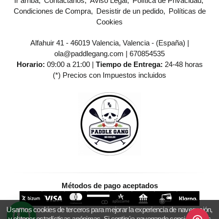
Ir arriba
Contáctanos
Aviso Legal
Política de Privacidad
Condiciones de Compra
Desistir de un pedido
Políticas de
Cookies
Alfahuir 41 - 46019 Valencia, Valencia - (España) |
ola@paddlegang.com |
670854535
Horario:
09:00 a 21:00 |
Tiempo de Entrega:
24-48 horas
(*) Precios con Impuestos incluidos
Métodos de pago aceptados
Usamos cookies de terceros para mejorar la experiencia de navegación,
y obtener estadísticas anónimas. Si continúa navegando consideramos