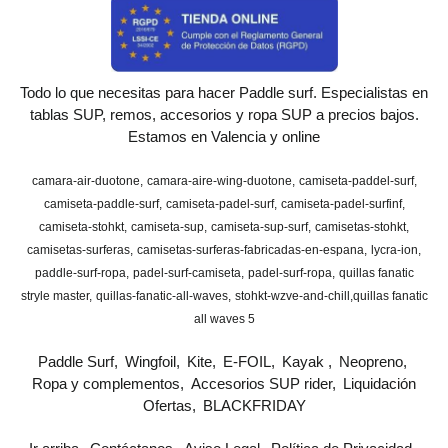
Todo lo que necesitas para hacer Paddle surf. Especialistas en
tablas SUP, remos, accesorios y ropa SUP a precios bajos.
Estamos en Valencia y online
camara-air-duotone
camara-aire-wing-duotone
camiseta-paddel-surf
camiseta-paddle-surf
camiseta-padel-surf
camiseta-padel-surfinf
camiseta-stohkt
camiseta-sup
camiseta-sup-surf
camisetas-stohkt
camisetas-surferas
camisetas-surferas-fabricadas-en-espana
lycra-ion
paddle-surf-ropa
padel-surf-camiseta
padel-surf-ropa
quillas fanatic
stryle master
quillas-fanatic-all-waves
stohkt-wzve-and-chill
​quillas fanatic
all waves 5
Paddle Surf
Wingfoil
Kite
E-FOIL
Kayak
Neopreno
Ropa y complementos
Accesorios SUP rider
Liquidación
Ofertas
BLACKFRIDAY