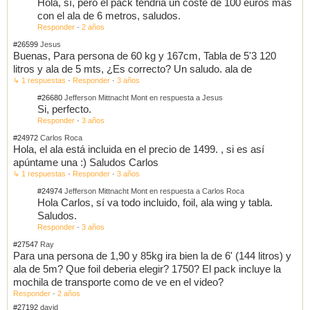
Hola, sí, pero el pack tendria un coste de 100 euros mas
con el ala de 6 metros, saludos.
Responder
·
2 años
#26599
Jesus
Buenas, Para persona de 60 kg y 167cm, Tabla de 5'3 120
litros y ala de 5 mts, ¿Es correcto? Un saludo. ala de
↳ 1 respuestas
·
Responder
·
3 años
#26680
Jefferson Mittnacht Mont en respuesta a Jesus
Si, perfecto.
Responder
·
3 años
#24972
Carlos Roca
Hola, el ala está incluida en el precio de 1499. , si es así
apúntame una :) Saludos Carlos
↳ 1 respuestas
·
Responder
·
3 años
#24974
Jefferson Mittnacht Mont en respuesta a Carlos Roca
Hola Carlos, sí va todo incluido, foil, ala wing y tabla.
Saludos.
Responder
·
3 años
#27547
Ray
Para una persona de 1,90 y 85kg ira bien la de 6' (144 litros) y
ala de 5m? Que foil deberia elegir? 1750? El pack incluye la
mochila de transporte como de ve en el video?
Responder
·
2 años
#27192
david