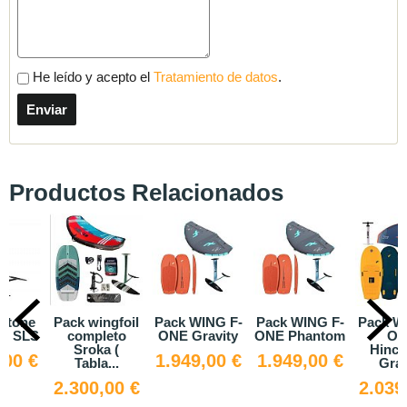
He leído y acepto el
Tratamiento de datos
.
Productos Relacionados
uotone
Pack wingfoil
Pack WING F-
Pack WING F-
Pack W
.0 SLS
completo
ONE Gravity
ONE Phantom
ON
Sroka (
Hinch
,00 €
1.949,00 €
1.949,00 €
Tabla...
Grav
2.300,00 €
2.039