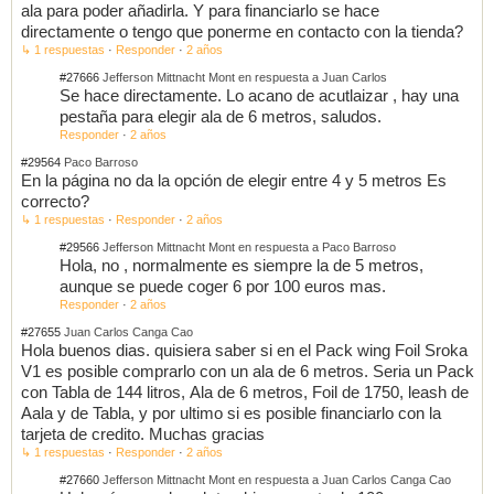
ala para poder añadirla. Y para financiarlo se hace
directamente o tengo que ponerme en contacto con la tienda?
↳ 1 respuestas
·
Responder
·
2 años
#27666
Jefferson Mittnacht Mont en respuesta a Juan Carlos
Se hace directamente. Lo acano de acutlaizar , hay una
pestaña para elegir ala de 6 metros, saludos.
Responder
·
2 años
#29564
Paco Barroso
En la página no da la opción de elegir entre 4 y 5 metros Es
correcto?
↳ 1 respuestas
·
Responder
·
2 años
#29566
Jefferson Mittnacht Mont en respuesta a Paco Barroso
Hola, no , normalmente es siempre la de 5 metros,
aunque se puede coger 6 por 100 euros mas.
Responder
·
2 años
#27655
Juan Carlos Canga Cao
Hola buenos dias. quisiera saber si en el Pack wing Foil Sroka
V1 es posible comprarlo con un ala de 6 metros. Seria un Pack
con Tabla de 144 litros, Ala de 6 metros, Foil de 1750, leash de
Aala y de Tabla, y por ultimo si es posible financiarlo con la
tarjeta de credito. Muchas gracias
↳ 1 respuestas
·
Responder
·
2 años
#27660
Jefferson Mittnacht Mont en respuesta a Juan Carlos Canga Cao