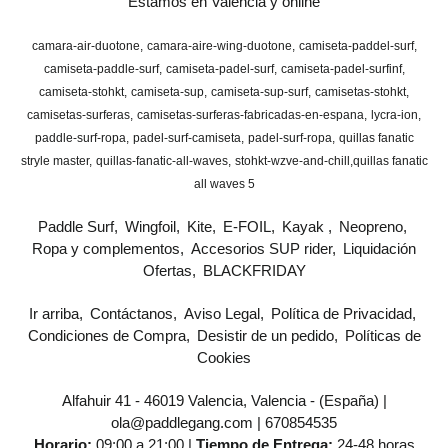
Estamos en Valencia y online
camara-air-duotone
camara-aire-wing-duotone
camiseta-paddel-surf
camiseta-paddle-surf
camiseta-padel-surf
camiseta-padel-surfinf
camiseta-stohkt
camiseta-sup
camiseta-sup-surf
camisetas-stohkt
camisetas-surferas
camisetas-surferas-fabricadas-en-espana
lycra-ion
paddle-surf-ropa
padel-surf-camiseta
padel-surf-ropa
quillas fanatic
stryle master
quillas-fanatic-all-waves
stohkt-wzve-and-chill
​quillas fanatic
all waves 5
Paddle Surf
Wingfoil
Kite
E-FOIL
Kayak
Neopreno
Ropa y complementos
Accesorios SUP rider
Liquidación
Ofertas
BLACKFRIDAY
Ir arriba
Contáctanos
Aviso Legal
Política de Privacidad
Condiciones de Compra
Desistir de un pedido
Políticas de
Cookies
Alfahuir 41 - 46019 Valencia, Valencia - (España) |
ola@paddlegang.com |
670854535
Horario:
09:00 a 21:00 |
Tiempo de Entrega:
24-48 horas