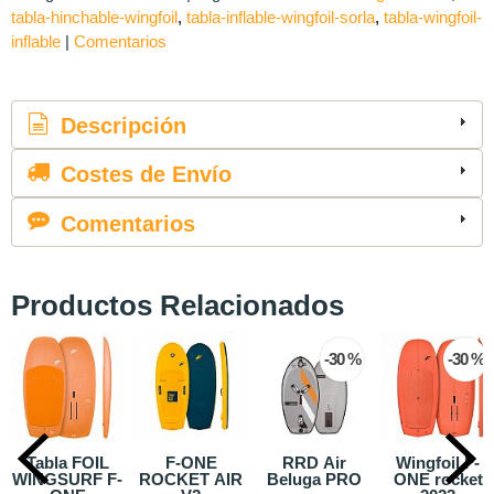
tabla-hinchable-wingfoil
tabla-inflable-wingfoil-sorla
tabla-wingfoil-
inflable
|
Comentarios
Descripción
Costes de Envío
Comentarios
Productos Relacionados
-30 %
-30 %
Tabla FOIL
F-ONE
RRD Air
Wingfoil F-
WINGSURF F-
ROCKET AIR
Beluga PRO
ONE rocket