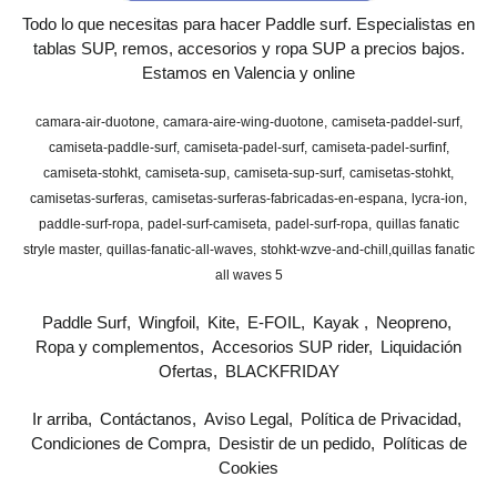
Todo lo que necesitas para hacer Paddle surf. Especialistas en
tablas SUP, remos, accesorios y ropa SUP a precios bajos.
Estamos en Valencia y online
camara-air-duotone
camara-aire-wing-duotone
camiseta-paddel-surf
camiseta-paddle-surf
camiseta-padel-surf
camiseta-padel-surfinf
camiseta-stohkt
camiseta-sup
camiseta-sup-surf
camisetas-stohkt
camisetas-surferas
camisetas-surferas-fabricadas-en-espana
lycra-ion
paddle-surf-ropa
padel-surf-camiseta
padel-surf-ropa
quillas fanatic
stryle master
quillas-fanatic-all-waves
stohkt-wzve-and-chill
​quillas fanatic
all waves 5
Paddle Surf
Wingfoil
Kite
E-FOIL
Kayak
Neopreno
Ropa y complementos
Accesorios SUP rider
Liquidación
Ofertas
BLACKFRIDAY
Ir arriba
Contáctanos
Aviso Legal
Política de Privacidad
Condiciones de Compra
Desistir de un pedido
Políticas de
Cookies