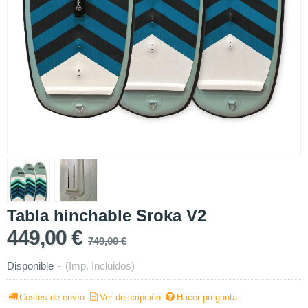
Tabla hinchable Sroka V2
449,00 €
749,00 €
Disponible
-
(Imp. Incluidos)
Costes de envío
Ver descripción
Hacer pregunta