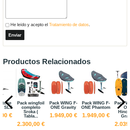
He leído y acepto el
Tratamiento de datos
.
Productos Relacionados
uotone
Pack wingfoil
Pack WING F-
Pack WING F-
Pack W
.0 SLS
completo
ONE Gravity
ONE Phantom
ON
Sroka (
Hinch
,00 €
1.949,00 €
1.949,00 €
Tabla...
Grav
2.300,00 €
2.039