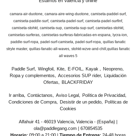
Estamos en Valencia y online
camara-air-duotone
camara-aire-wing-duotone
camiseta-paddel-surf
camiseta-paddle-surf
camiseta-padel-surf
camiseta-padel-surfinf
camiseta-stohkt
camiseta-sup
camiseta-sup-surf
camisetas-stohkt
camisetas-surferas
camisetas-surferas-fabricadas-en-espana
lycra-ion
paddle-surf-ropa
padel-surf-camiseta
padel-surf-ropa
quillas fanatic
stryle master
quillas-fanatic-all-waves
stohkt-wzve-and-chill
​quillas fanatic
all waves 5
Paddle Surf
Wingfoil
Kite
E-FOIL
Kayak
Neopreno
Ropa y complementos
Accesorios SUP rider
Liquidación
Ofertas
BLACKFRIDAY
Ir arriba
Contáctanos
Aviso Legal
Política de Privacidad
Condiciones de Compra
Desistir de un pedido
Políticas de
Cookies
Alfahuir 41 - 46019 Valencia, Valencia - (España) |
ola@paddlegang.com |
670854535
Horario:
09:00 a 21:00 |
Tiempo de Entrega:
24-48 horas