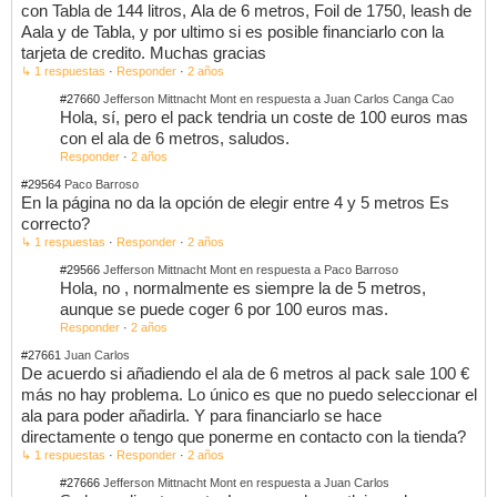
con Tabla de 144 litros, Ala de 6 metros, Foil de 1750, leash de
Aala y de Tabla, y por ultimo si es posible financiarlo con la
tarjeta de credito. Muchas gracias
↳ 1 respuestas
·
Responder
·
2 años
#27660
Jefferson Mittnacht Mont en respuesta a Juan Carlos Canga Cao
Hola, sí, pero el pack tendria un coste de 100 euros mas
con el ala de 6 metros, saludos.
Responder
·
2 años
#29564
Paco Barroso
En la página no da la opción de elegir entre 4 y 5 metros Es
correcto?
↳ 1 respuestas
·
Responder
·
2 años
#29566
Jefferson Mittnacht Mont en respuesta a Paco Barroso
Hola, no , normalmente es siempre la de 5 metros,
aunque se puede coger 6 por 100 euros mas.
Responder
·
2 años
#27661
Juan Carlos
De acuerdo si añadiendo el ala de 6 metros al pack sale 100 €
más no hay problema. Lo único es que no puedo seleccionar el
ala para poder añadirla. Y para financiarlo se hace
directamente o tengo que ponerme en contacto con la tienda?
↳ 1 respuestas
·
Responder
·
2 años
#27666
Jefferson Mittnacht Mont en respuesta a Juan Carlos