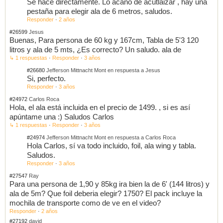
Se hace directamente. Lo acano de acutlaizar , hay una
pestaña para elegir ala de 6 metros, saludos.
Responder
·
2 años
#26599
Jesus
Buenas, Para persona de 60 kg y 167cm, Tabla de 5'3 120
litros y ala de 5 mts, ¿Es correcto? Un saludo. ala de
↳ 1 respuestas
·
Responder
·
3 años
#26680
Jefferson Mittnacht Mont en respuesta a Jesus
Si, perfecto.
Responder
·
3 años
#24972
Carlos Roca
Hola, el ala está incluida en el precio de 1499. , si es así
apúntame una :) Saludos Carlos
↳ 1 respuestas
·
Responder
·
3 años
#24974
Jefferson Mittnacht Mont en respuesta a Carlos Roca
Hola Carlos, sí va todo incluido, foil, ala wing y tabla.
Saludos.
Responder
·
3 años
#27547
Ray
Para una persona de 1,90 y 85kg ira bien la de 6' (144 litros) y
ala de 5m? Que foil deberia elegir? 1750? El pack incluye la
mochila de transporte como de ve en el video?
Responder
·
2 años
#27192
david