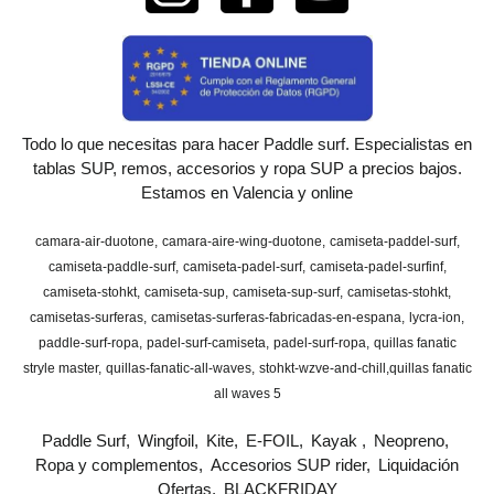
Todo lo que necesitas para hacer Paddle surf. Especialistas en
tablas SUP, remos, accesorios y ropa SUP a precios bajos.
Estamos en Valencia y online
camara-air-duotone
camara-aire-wing-duotone
camiseta-paddel-surf
camiseta-paddle-surf
camiseta-padel-surf
camiseta-padel-surfinf
camiseta-stohkt
camiseta-sup
camiseta-sup-surf
camisetas-stohkt
camisetas-surferas
camisetas-surferas-fabricadas-en-espana
lycra-ion
paddle-surf-ropa
padel-surf-camiseta
padel-surf-ropa
quillas fanatic
stryle master
quillas-fanatic-all-waves
stohkt-wzve-and-chill
​quillas fanatic
all waves 5
Paddle Surf
Wingfoil
Kite
E-FOIL
Kayak
Neopreno
Ropa y complementos
Accesorios SUP rider
Liquidación
Ofertas
BLACKFRIDAY