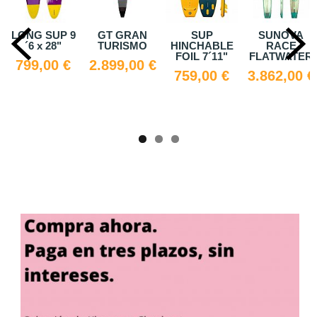
GT GRAN
SUP
SUNOVA
Tabla SUP
TURISMO
HINCHABLE
RACE
SUNS
FOIL 7´11"
FLATWATER
2.899,00 €
1.168,00 €
759,00 €
3.862,00 €