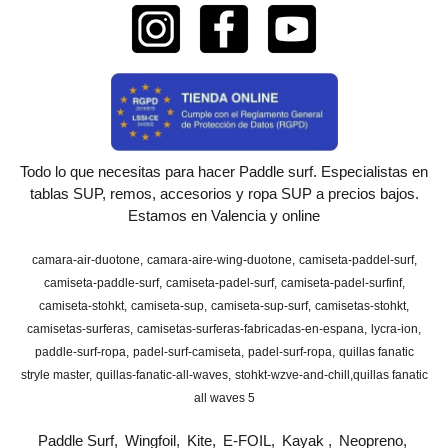
Todo lo que necesitas para hacer Paddle surf. Especialistas en
tablas SUP, remos, accesorios y ropa SUP a precios bajos.
Estamos en Valencia y online
camara-air-duotone
camara-aire-wing-duotone
camiseta-paddel-surf
camiseta-paddle-surf
camiseta-padel-surf
camiseta-padel-surfinf
camiseta-stohkt
camiseta-sup
camiseta-sup-surf
camisetas-stohkt
camisetas-surferas
camisetas-surferas-fabricadas-en-espana
lycra-ion
paddle-surf-ropa
padel-surf-camiseta
padel-surf-ropa
quillas fanatic
stryle master
quillas-fanatic-all-waves
stohkt-wzve-and-chill
​quillas fanatic
all waves 5
Paddle Surf
Wingfoil
Kite
E-FOIL
Kayak
Neopreno