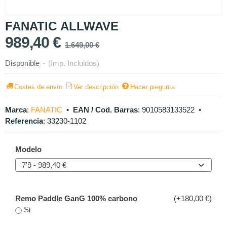
FANATIC ALLWAVE
989,40 €
1.649,00 €
Disponible
-
(Imp. Incluidos)
Costes de envío
Ver descripción
Hacer pregunta
Marca
:
FANATIC
•
EAN / Cod. Barras
:
9010583133522
•
Referencia
:
33230-1102
Modelo
Remo Paddle GanG 100% carbono
(+180,00 €)
Si