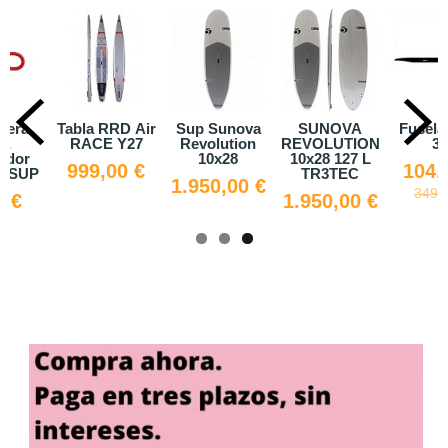
uera
Tabla RRD Air
Sup Sunova
SUNOVA
Fusela
ra
RACE Y27
Revolution
REVOLUTION
3.
ador
10x28
10x28 127 L
999,00 €
104,
de SUP
TR3TEC
1.950,00 €
349,
0 €
1.950,00 €