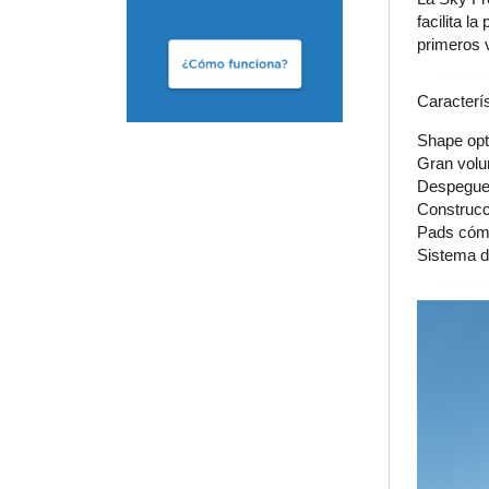
facilita l
primeros 
Caracterís
Shape opt
Gran volum
Despegue 
Construcci
Pads cóm
Sistema d