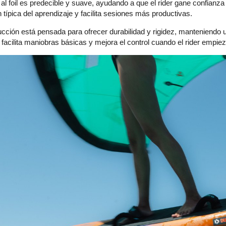
al foil es predecible y suave, ayudando a que el rider gane confianza
n típica del aprendizaje y facilita sesiones más productivas.
ucción está pensada para ofrecer durabilidad y rigidez, manteniendo u
acilita maniobras básicas y mejora el control cuando el rider empiez