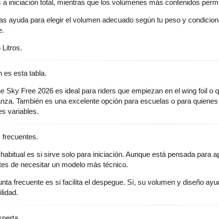
s a iniciación total, mientras que los volúmenes más contenidos perm
tas ayuda para elegir el volumen adecuado según tu peso y condici
e.
 Litros.
 es esta tabla.
e Sky Free 2026 es ideal para riders que empiezan en el wing foil o 
anza. También es una excelente opción para escuelas o para quienes 
es variables.
 frecuentes.
habitual es si sirve solo para iniciación. Aunque está pensada para a
tes de necesitar un modelo más técnico.
nta frecuente es si facilita el despegue. Sí, su volumen y diseño ayud
lidad.
xperta.