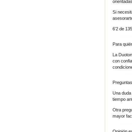
orientada
Si necesi
asesorart
6'2 de 135
Para quién
La Duoton
con confi
condicion
Preguntas
Una duda 
tiempo an
Otra pregu
mayor faci
Opinión e