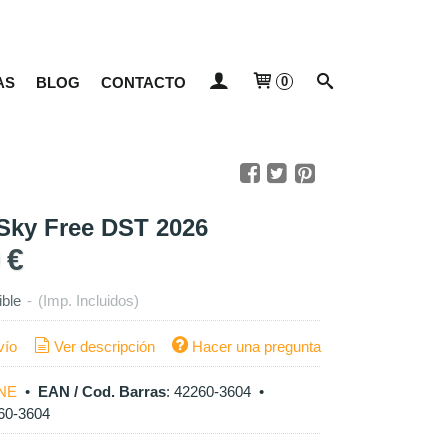
AS
BLOG
CONTACTO
0
Sky Free DST 2026
0 €
ible
-
(Imp. Incluidos)
vío
Ver descripción
Hacer una pregunta
NE
•
EAN / Cod. Barras
:
42260-3604
•
60-3604