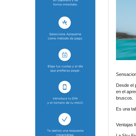
Sensacion
Desde el 
en el apre
bruscos.
Es una tab
Ventajas f
La Sky Fr