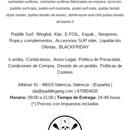
camisetas-surferas
camisetas-surferas-fabricadas-en-espana
lycra-ion
paddle-surf-ropa
padel-surf-camiseta
padel-surf-ropa
quillas fanatic
stryle master
quillas-fanatic-all-waves
stohkt-wzve-and-chill
​quillas fanatic
all waves 5
Paddle Surf
Wingfoil
Kite
E-FOIL
Kayak
Neopreno
Ropa y complementos
Accesorios SUP rider
Liquidación
Ofertas
BLACKFRIDAY
Ir arriba
Contáctanos
Aviso Legal
Política de Privacidad
Condiciones de Compra
Desistir de un pedido
Políticas de
Cookies
Alfahuir 41 - 46019 Valencia, Valencia - (España) |
ola@paddlegang.com |
670854535
Horario:
09:00 a 21:00 |
Tiempo de Entrega:
24-48 horas
(*) Precios con Impuestos incluidos