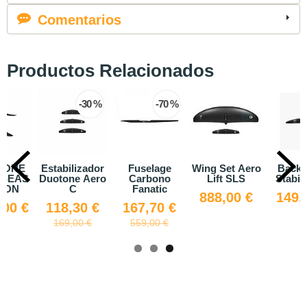
Comentarios
Productos Relacionados
-30 %
-70 %
F-ONE
Estabilizador
Fuselage
Wing Set Aero
Back 
 SEAS
Duotone Aero
Carbono
Lift SLS
Stabil
BON
C
Fanatic
888,00 €
149,
,00 €
118,30 €
167,70 €
169,00 €
559,00 €