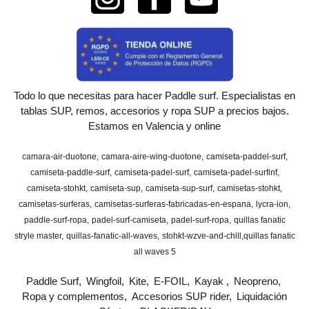
Todo lo que necesitas para hacer Paddle surf. Especialistas en
tablas SUP, remos, accesorios y ropa SUP a precios bajos.
Estamos en Valencia y online
camara-air-duotone
camara-aire-wing-duotone
camiseta-paddel-surf
camiseta-paddle-surf
camiseta-padel-surf
camiseta-padel-surfinf
camiseta-stohkt
camiseta-sup
camiseta-sup-surf
camisetas-stohkt
camisetas-surferas
camisetas-surferas-fabricadas-en-espana
lycra-ion
paddle-surf-ropa
padel-surf-camiseta
padel-surf-ropa
quillas fanatic
stryle master
quillas-fanatic-all-waves
stohkt-wzve-and-chill
​quillas fanatic
all waves 5
Paddle Surf
Wingfoil
Kite
E-FOIL
Kayak
Neopreno
Ropa y complementos
Accesorios SUP rider
Liquidación