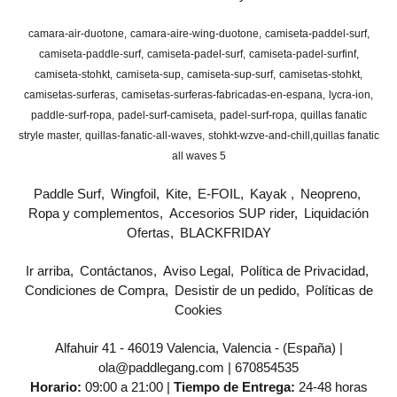
camara-air-duotone
camara-aire-wing-duotone
camiseta-paddel-surf
camiseta-paddle-surf
camiseta-padel-surf
camiseta-padel-surfinf
camiseta-stohkt
camiseta-sup
camiseta-sup-surf
camisetas-stohkt
camisetas-surferas
camisetas-surferas-fabricadas-en-espana
lycra-ion
paddle-surf-ropa
padel-surf-camiseta
padel-surf-ropa
quillas fanatic
stryle master
quillas-fanatic-all-waves
stohkt-wzve-and-chill
​quillas fanatic
all waves 5
Paddle Surf
Wingfoil
Kite
E-FOIL
Kayak
Neopreno
Ropa y complementos
Accesorios SUP rider
Liquidación
Ofertas
BLACKFRIDAY
Ir arriba
Contáctanos
Aviso Legal
Política de Privacidad
Condiciones de Compra
Desistir de un pedido
Políticas de
Cookies
Alfahuir 41 - 46019 Valencia, Valencia - (España) |
ola@paddlegang.com |
670854535
Horario:
09:00 a 21:00 |
Tiempo de Entrega:
24-48 horas