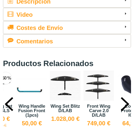
Descripción
Video
Costes de Envío
Comentarios
Productos Relacionados
-50 %
ng Set
Wing Handle
Wing Set Blitz
Front Wing
Cod
 SLS
Fusion Front
D/LAB
Carve 2.0
Prote
(1pcs)
D/LAB
IO
00 €
1.028,00 €
50,00 €
749,00 €
64,9
00 €