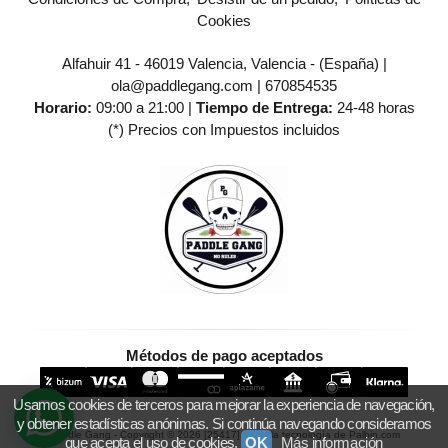
Cookies
Alfahuir 41 - 46019 Valencia, Valencia - (España) |
ola@paddlegang.com |
670854535
Horario:
09:00 a 21:00 |
Tiempo de Entrega:
24-48 horas
(*) Precios con Impuestos incluidos
Métodos de pago aceptados
Usamos cookies de terceros para mejorar la experiencia de navegación,
y obtener estadísticas anónimas. Si continúa navegando consideramos
Paddle Gang
- Copyright © 2026 [25417] - Con la tecnología de Palbin.com
que acepta el uso de cookies.
OK
Más información