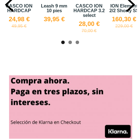
Leash 9 mm
CASCO ION
ION Element
Mochila
10 pies
HARDCAP 3.2
2/2 Shorty SS
Fanatic
select
39,95 €
160,30 €
37,50 €
28,00 €
229,00 €
75,00 €
70,00 €