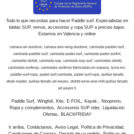
Todo lo que necesitas para hacer Paddle surf. Especialistas en
tablas SUP, remos, accesorios y ropa SUP a precios bajos.
Estamos en Valencia y online
camara-air-duotone
camara-aire-wing-duotone
camiseta-paddel-surf
camiseta-paddle-surf
camiseta-padel-surf
camiseta-padel-surfinf
camiseta-stohkt
camiseta-sup
camiseta-sup-surf
camisetas-stohkt
camisetas-surferas
camisetas-surferas-fabricadas-en-espana
lycra-ion
paddle-surf-ropa
padel-surf-camiseta
padel-surf-ropa
quillas fanatic
stryle master
quillas-fanatic-all-waves
stohkt-wzve-and-chill
​quillas fanatic
all waves 5
Paddle Surf
Wingfoil
Kite
E-FOIL
Kayak
Neopreno
Ropa y complementos
Accesorios SUP rider
Liquidación
Ofertas
BLACKFRIDAY
Ir arriba
Contáctanos
Aviso Legal
Política de Privacidad
Condiciones de Compra
Desistir de un pedido
Políticas de