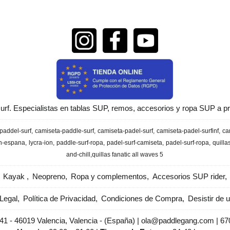
urf. Especialistas en tablas SUP, remos, accesorios y ropa SUP a pr
paddel-surf
camiseta-paddle-surf
camiseta-padel-surf
camiseta-padel-surfinf
ca
en-espana
lycra-ion
paddle-surf-ropa
padel-surf-camiseta
padel-surf-ropa
quilla
and-chill
​quillas fanatic all waves 5
Kayak
Neopreno
Ropa y complementos
Accesorios SUP rider
Legal
Política de Privacidad
Condiciones de Compra
Desistir de 
 41 - 46019 Valencia, Valencia - (España) | ola@paddlegang.com |
67