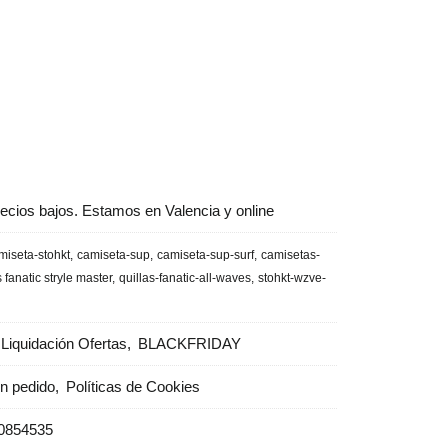
ecios bajos. Estamos en Valencia y online
miseta-stohkt
camiseta-sup
camiseta-sup-surf
camisetas-
s fanatic stryle master
quillas-fanatic-all-waves
stohkt-wzve-
Liquidación Ofertas
BLACKFRIDAY
un pedido
Políticas de Cookies
0854535