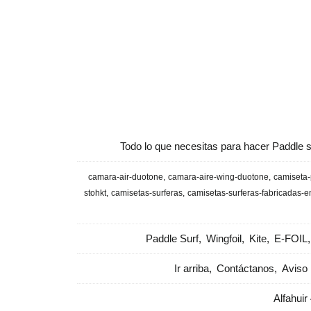
Todo lo que necesitas para hacer Paddle s
camara-air-duotone
camara-aire-wing-duotone
camiseta-
stohkt
camisetas-surferas
camisetas-surferas-fabricadas-
Paddle Surf
Wingfoil
Kite
E-FOIL
Ir arriba
Contáctanos
Aviso 
Alfahuir