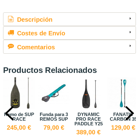
Descripción
Costes de Envío
Comentarios
Productos Relacionados
e SUP
Funda para 3
DYNAMIC
FANATIC
Prote
CE
REMOS SUP
PRO RACE
CARBON 35
canto
PADDLE Y25
RSP
00 €
79,00 €
129,00 €
389,00 €
34,0