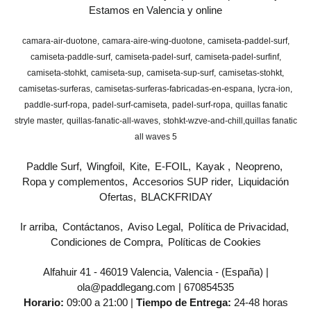
Estamos en Valencia y online
camara-air-duotone
camara-aire-wing-duotone
camiseta-paddel-surf
camiseta-paddle-surf
camiseta-padel-surf
camiseta-padel-surfinf
camiseta-stohkt
camiseta-sup
camiseta-sup-surf
camisetas-stohkt
camisetas-surferas
camisetas-surferas-fabricadas-en-espana
lycra-ion
paddle-surf-ropa
padel-surf-camiseta
padel-surf-ropa
quillas fanatic
stryle master
quillas-fanatic-all-waves
stohkt-wzve-and-chill
​quillas fanatic
all waves 5
Paddle Surf
Wingfoil
Kite
E-FOIL
Kayak
Neopreno
Ropa y complementos
Accesorios SUP rider
Liquidación
Ofertas
BLACKFRIDAY
Ir arriba
Contáctanos
Aviso Legal
Política de Privacidad
Condiciones de Compra
Políticas de Cookies
Alfahuir 41 - 46019 Valencia, Valencia - (España) |
ola@paddlegang.com |
670854535
Horario:
09:00 a 21:00 |
Tiempo de Entrega:
24-48 horas