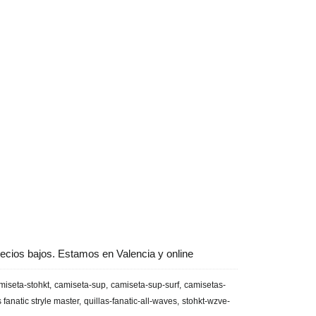
ecios bajos. Estamos en Valencia y online
miseta-stohkt
camiseta-sup
camiseta-sup-surf
camisetas-
s fanatic stryle master
quillas-fanatic-all-waves
stohkt-wzve-