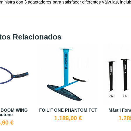
inistra con 3 adaptadores para satisfacer diferentes válvulas, incluid
tos Relacionados
n BOOM WING
FOIL F ONE PHANTOM FCT
Mástil F
otone
1.189,00 €
1.28
,90 €