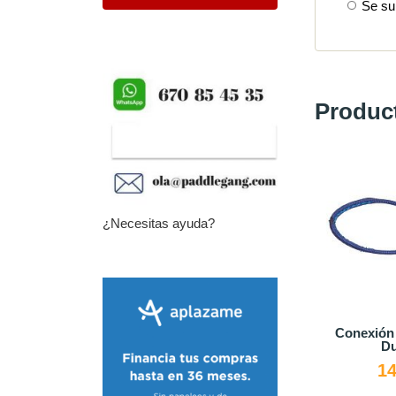
Se sum
Produc
¿Necesitas ayuda?
Conexió
Du
14