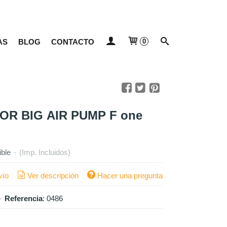
AS
BLOG
CONTACTO
0
OR BIG AIR PUMP F one
ible
-
(Imp. Incluidos)
vío
Ver descripción
Hacer una pregunta
•
Referencia
:
0486