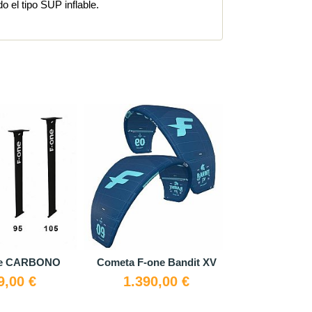
o el tipo SUP inflable.
one CARBONO
Cometa F-one Bandit XV
BLADDER W
Duo
9,00 €
1.390,00 €
79,