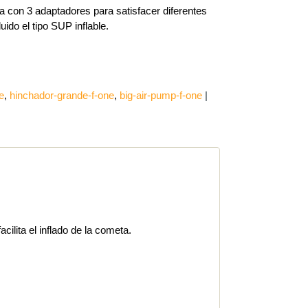
a con 3 adaptadores para satisfacer diferentes
luido el tipo SUP inflable.
e
hinchador-grande-f-one
big-air-pump-f-one
|
ilita el inflado de la cometa.