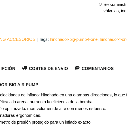
Se suministr
válvulas, inc
NG ACCESORIOS
|
Tags:
hinchador-big-pump-f-one
hinchador-f-on
IPCIÓN
COSTES DE ENVÍO
COMENTARIOS
OR BIG AIR PUMP
elocidades de inflado: Hinchado en una o ambas direcciones, lo que fac
tica a la arena: aumenta la eficiencia de la bomba.
o optimizado: más volumen de aire con menos esfuerzo.
ñaduras ergonómicas
.
etro de presión protegido para un inflado exacto.