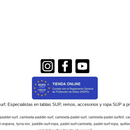
urf. Especialistas en tablas SUP, remos, accesorios y ropa SUP a pr
paddel-surf
camiseta-paddle-surf
camiseta-padel-surf
camiseta-padel-surfinf
ca
en-espana
lycra-ion
paddle-surf-ropa
padel-surf-camiseta
padel-surf-ropa
quilla