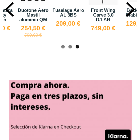
antera
Duotone Aero
Fuselage Aero
Front Wing
Back 
ity
Mastil
AL 3BS
Carve 3.0
Stabil
bon
aluminio QM
D/LAB
209,00 €
129,
00 €
254,50 €
749,00 €
509,00 €