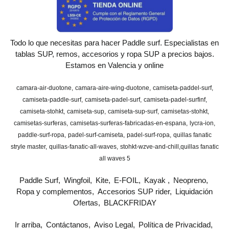
Todo lo que necesitas para hacer Paddle surf. Especialistas en
tablas SUP, remos, accesorios y ropa SUP a precios bajos.
Estamos en Valencia y online
camara-air-duotone
camara-aire-wing-duotone
camiseta-paddel-surf
camiseta-paddle-surf
camiseta-padel-surf
camiseta-padel-surfinf
camiseta-stohkt
camiseta-sup
camiseta-sup-surf
camisetas-stohkt
camisetas-surferas
camisetas-surferas-fabricadas-en-espana
lycra-ion
paddle-surf-ropa
padel-surf-camiseta
padel-surf-ropa
quillas fanatic
stryle master
quillas-fanatic-all-waves
stohkt-wzve-and-chill
​quillas fanatic
all waves 5
Paddle Surf
Wingfoil
Kite
E-FOIL
Kayak
Neopreno
Ropa y complementos
Accesorios SUP rider
Liquidación
Ofertas
BLACKFRIDAY
Ir arriba
Contáctanos
Aviso Legal
Política de Privacidad