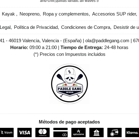
and-chill
​quillas fanatic all waves 5
Kayak
Neopreno
Ropa y complementos
Accesorios SUP rider
Legal
Política de Privacidad
Condiciones de Compra
Desistir de 
 41 - 46019 Valencia, Valencia - (España) | ola@paddlegang.com |
67
Horario:
09:00 a 21:00 |
Tiempo de Entrega:
24-48 horas
(*) Precios con Impuestos incluidos
Métodos de pago aceptados