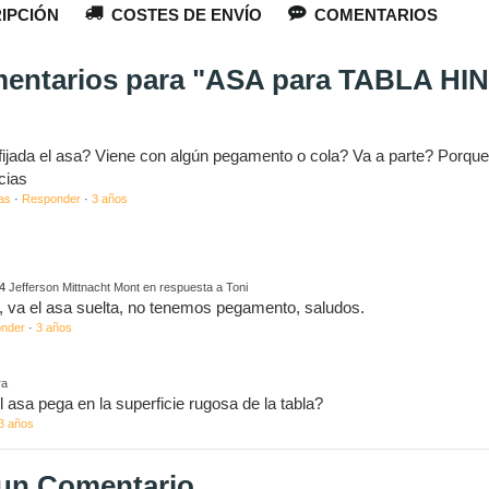
IPCIÓN
COSTES DE ENVÍO
COMENTARIOS
mentarios para "ASA para TABLA H
ijada el asa? Viene con algún pegamento o cola? Va a parte? Porque 
acias
as
·
Responder
·
3 años
4
Jefferson Mittnacht Mont en respuesta a Toni
, va el asa suelta, no tenemos pegamento, saludos.
nder
·
3 años
ra
 asa pega en la superficie rugosa de la tabla?
3 años
 un Comentario