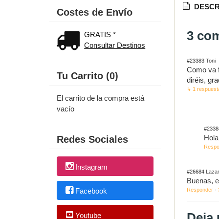
DESCR
Costes de Envío
3 co
GRATIS *
Consultar Destinos
#23383
Toni
Como va f
Tu Carrito (0)
diréis, gr
↳ 1 respuest
El carrito de la compra está
vacío
#2338
Hola
Redes Sociales
Respo
Instagram
#26684
Laza
Buenas, el
Responder
·
Facebook
Deja
Youtube