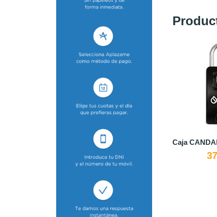
Produc
Agotado
ANDADO SURF LOGIC
PAD COMPLETO SUP
Fu
37,95 €
126,00 €