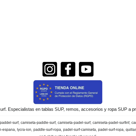
urf. Especialistas en tablas SUP, remos, accesorios y ropa SUP a pr
paddel-surf
camiseta-paddle-surf
camiseta-padel-surf
camiseta-padel-surfinf
ca
en-espana
lycra-ion
paddle-surf-ropa
padel-surf-camiseta
padel-surf-ropa
quilla