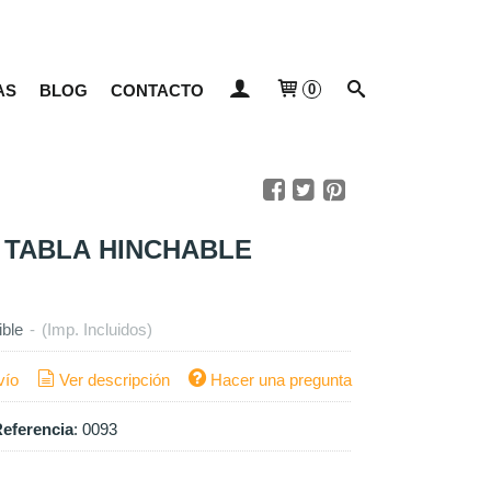
AS
BLOG
CONTACTO
0
a TABLA HINCHABLE
ible
-
(Imp. Incluidos)
vío
Ver descripción
Hacer una pregunta
eferencia
:
0093