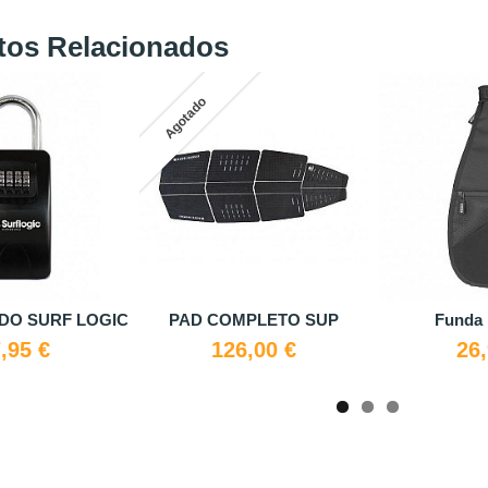
tos Relacionados
nda pala ION
Leash ion 7 mm 10'
Red tra
p
26,99 €
54,99 €