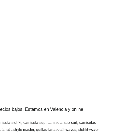
ecios bajos. Estamos en Valencia y online
miseta-stohkt
camiseta-sup
camiseta-sup-surf
camisetas-
s fanatic stryle master
quillas-fanatic-all-waves
stohkt-wzve-