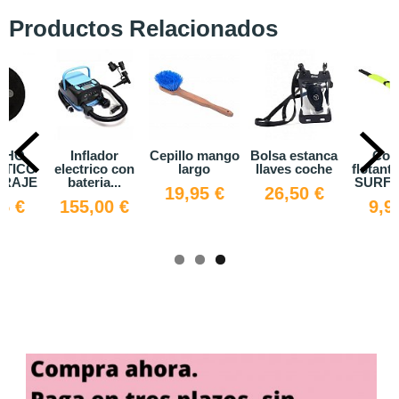
Productos Relacionados
CHO
Inflador
Cepillo mango
Bolsa estanca
Cor
TICO
electrico con
largo
llaves coche
flotant
TRAJE
bateria...
SURFL
19,95 €
26,50 €
5 €
155,00 €
9,9