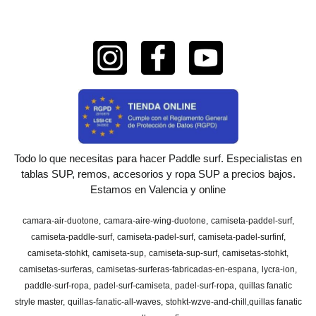
Todo lo que necesitas para hacer Paddle surf. Especialistas en
tablas SUP, remos, accesorios y ropa SUP a precios bajos.
Estamos en Valencia y online
camara-air-duotone
camara-aire-wing-duotone
camiseta-paddel-surf
camiseta-paddle-surf
camiseta-padel-surf
camiseta-padel-surfinf
camiseta-stohkt
camiseta-sup
camiseta-sup-surf
camisetas-stohkt
camisetas-surferas
camisetas-surferas-fabricadas-en-espana
lycra-ion
paddle-surf-ropa
padel-surf-camiseta
padel-surf-ropa
quillas fanatic
stryle master
quillas-fanatic-all-waves
stohkt-wzve-and-chill
​quillas fanatic