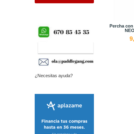
Percha co
NE
9
¿Necesitas ayuda?