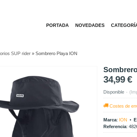
PORTADA
NOVEDADES
CATEGORÍ
orios SUP rider
»
Sombrero Playa ION
Sombrero
34,99 €
Disponible
-
(Im
Costes de en
Marca
:
ION
•
E
Referencia
:
482