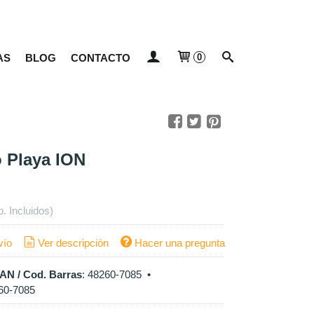
AS
BLOG
CONTACTO
0
 Playa ION
p. Incluidos)
vío
Ver descripción
Hacer una pregunta
AN / Cod. Barras
:
48260-7085
•
60-7085