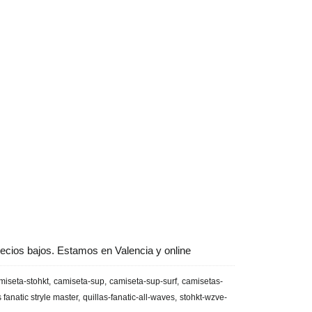
ecios bajos. Estamos en Valencia y online
miseta-stohkt
camiseta-sup
camiseta-sup-surf
camisetas-
s fanatic stryle master
quillas-fanatic-all-waves
stohkt-wzve-