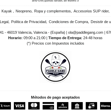
and-chill
​quillas fanatic all waves 5
Kayak
Neopreno
Ropa y complementos
Accesorios SUP rider
Legal
Política de Privacidad
Condiciones de Compra
Desistir de 
 41 - 46019 Valencia, Valencia - (España) | ola@paddlegang.com |
67
Horario:
09:00 a 21:00 |
Tiempo de Entrega:
24-48 horas
(*) Precios con Impuestos incluidos
Métodos de pago aceptados