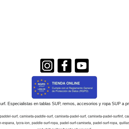
urf. Especialistas en tablas SUP, remos, accesorios y ropa SUP a pr
paddel-surf
camiseta-paddle-surf
camiseta-padel-surf
camiseta-padel-surfinf
ca
en-espana
lycra-ion
paddle-surf-ropa
padel-surf-camiseta
padel-surf-ropa
quilla