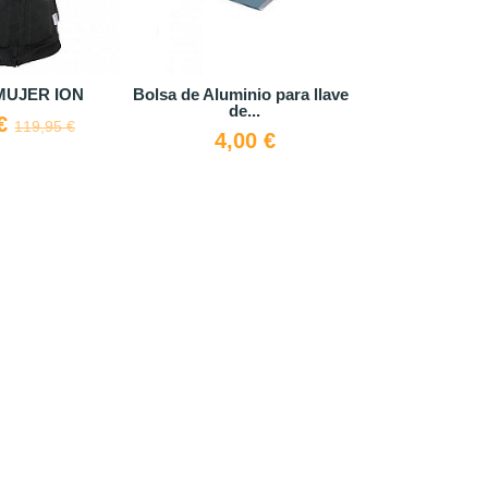
 MUJER ION
Bolsa de Aluminio para llaves
Botella Isot
de...
 €
17,15 
119,95 €
4,00 €