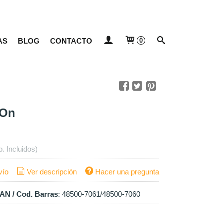
AS
BLOG
CONTACTO
0
IOn
p. Incluidos)
vío
Ver descripción
Hacer una pregunta
AN / Cod. Barras
:
48500-7061/48500-7060