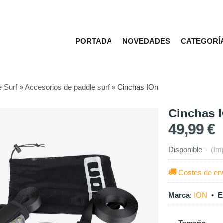
PORTADA
NOVEDADES
CATEGORÍ
e Surf
»
Accesorios de paddle surf
»
Cinchas IOn
Cinchas 
49,99 €
Disponible
-
(Im
Costes de en
Marca
:
ION
•
E
Tamaño