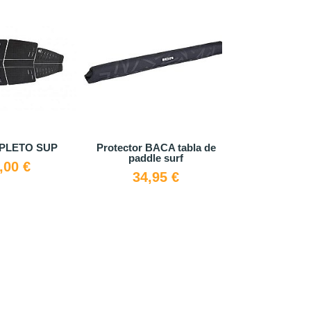
PLETO SUP
Protector BACA tabla de
Grip Hexa
paddle surf
,00 €
34,
34,95 €