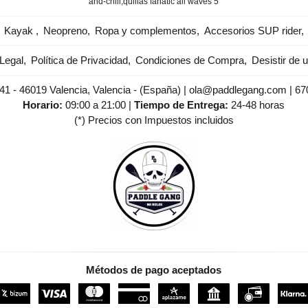
and-chill
​quillas fanatic all waves 5
Kayak
Neopreno
Ropa y complementos
Accesorios SUP rider
Legal
Política de Privacidad
Condiciones de Compra
Desistir de 
 41 - 46019 Valencia, Valencia - (España) | ola@paddlegang.com |
67
Horario:
09:00 a 21:00 |
Tiempo de Entrega:
24-48 horas
(*) Precios con Impuestos incluidos
Métodos de pago aceptados