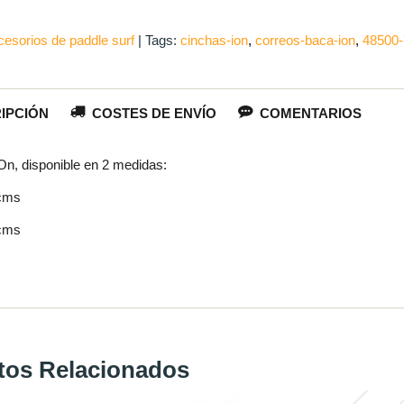
esorios de paddle surf
|
Tags:
cinchas-ion
correos-baca-ion
48500-
IPCIÓN
COSTES DE ENVÍO
COMENTARIOS
On, disponible en 2 medidas:
 cms
 cms
tos Relacionados