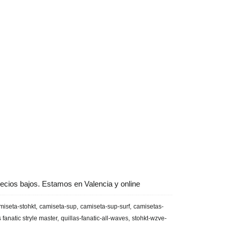
ecios bajos. Estamos en Valencia y online
miseta-stohkt
camiseta-sup
camiseta-sup-surf
camisetas-
s fanatic stryle master
quillas-fanatic-all-waves
stohkt-wzve-