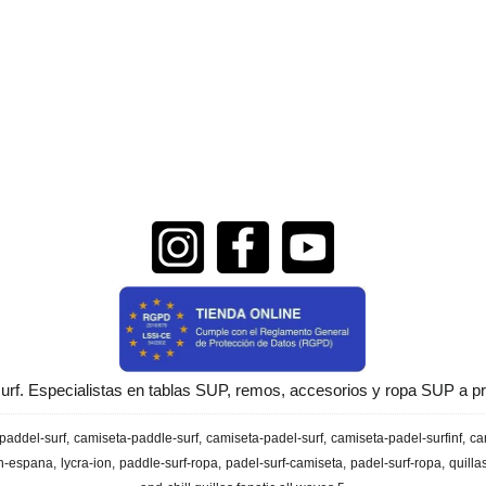
urf. Especialistas en tablas SUP, remos, accesorios y ropa SUP a pr
paddel-surf
camiseta-paddle-surf
camiseta-padel-surf
camiseta-padel-surfinf
ca
en-espana
lycra-ion
paddle-surf-ropa
padel-surf-camiseta
padel-surf-ropa
quilla