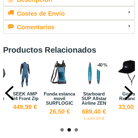
Costes de Envío
Comentarios
Productos Relacionados
€
-40 %
r
SEEK AMP
Funda estanca
Starboard
Gorra
le
5/4 Front Zip
movil
SUP Allstar
Reliance
SURFLOGIC
Airline ZEN
449,99 €
33,00 
€
26,50 €
689,40 €
1.149,00 €