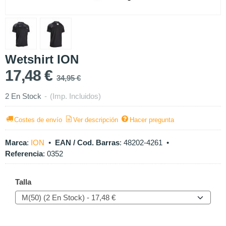
Wetshirt ION
17,48 €
34,95 €
2 En Stock
-
(Imp. Incluidos)
Costes de envío
Ver descripción
Hacer pregunta
Marca
:
ION
•
EAN / Cod. Barras
:
48202-4261
•
Referencia
:
0352
Talla