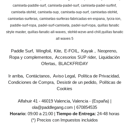
camiseta-paddle-surf
camiseta-padel-surf
camiseta-padel-surfinf
camiseta-stohkt
camiseta-sup
camiseta-sup-surf
camisetas-stohkt
camisetas-surferas
camisetas-surferas-fabricadas-en-espana
lycra-ion
paddle-surf-ropa
padel-surf-camiseta
padel-surf-ropa
quillas fanatic
stryle master
quillas-fanatic-all-waves
stohkt-wzve-and-chill
​quillas fanatic
all waves 5
Paddle Surf
Wingfoil
Kite
E-FOIL
Kayak
Neopreno
Ropa y complementos
Accesorios SUP rider
Liquidación
Ofertas
BLACKFRIDAY
Ir arriba
Contáctanos
Aviso Legal
Política de Privacidad
Condiciones de Compra
Desistir de un pedido
Políticas de
Cookies
Alfahuir 41 - 46019 Valencia, Valencia - (España) |
ola@paddlegang.com |
670854535
Horario:
09:00 a 21:00 |
Tiempo de Entrega:
24-48 horas
(*) Precios con Impuestos incluidos