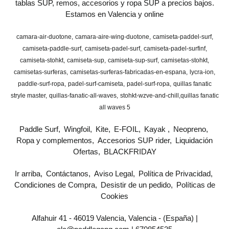
tablas SUP, remos, accesorios y ropa SUP a precios bajos.
Estamos en Valencia y online
camara-air-duotone
camara-aire-wing-duotone
camiseta-paddel-surf
camiseta-paddle-surf
camiseta-padel-surf
camiseta-padel-surfinf
camiseta-stohkt
camiseta-sup
camiseta-sup-surf
camisetas-stohkt
camisetas-surferas
camisetas-surferas-fabricadas-en-espana
lycra-ion
paddle-surf-ropa
padel-surf-camiseta
padel-surf-ropa
quillas fanatic
stryle master
quillas-fanatic-all-waves
stohkt-wzve-and-chill
​quillas fanatic
all waves 5
Paddle Surf
Wingfoil
Kite
E-FOIL
Kayak
Neopreno
Ropa y complementos
Accesorios SUP rider
Liquidación
Ofertas
BLACKFRIDAY
Ir arriba
Contáctanos
Aviso Legal
Política de Privacidad
Condiciones de Compra
Desistir de un pedido
Políticas de
Cookies
Alfahuir 41 - 46019 Valencia, Valencia - (España) |