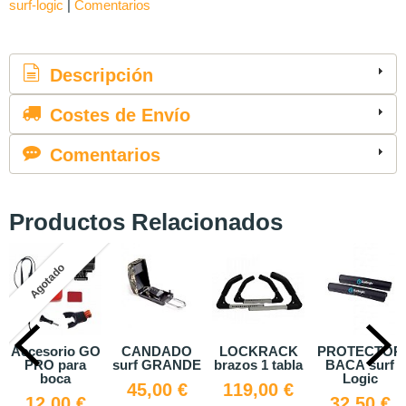
surf-logic
|
Comentarios
Descripción
Costes de Envío
Comentarios
Productos Relacionados
 GO
CANDADO
LOCKRACK
PROTECTOR
Leash 10 p
a
surf GRANDE
brazos 1 tabla
BACA surf
29,90 
Logic
45,00 €
119,00 €
€
32,50 €