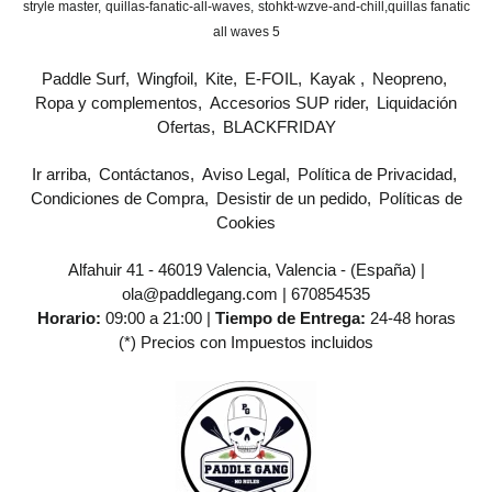
stryle master
quillas-fanatic-all-waves
stohkt-wzve-and-chill
​quillas fanatic
all waves 5
Paddle Surf
Wingfoil
Kite
E-FOIL
Kayak
Neopreno
Ropa y complementos
Accesorios SUP rider
Liquidación
Ofertas
BLACKFRIDAY
Ir arriba
Contáctanos
Aviso Legal
Política de Privacidad
Condiciones de Compra
Desistir de un pedido
Políticas de
Cookies
Alfahuir 41 - 46019 Valencia, Valencia - (España) |
ola@paddlegang.com |
670854535
Horario:
09:00 a 21:00 |
Tiempo de Entrega:
24-48 horas
(*) Precios con Impuestos incluidos