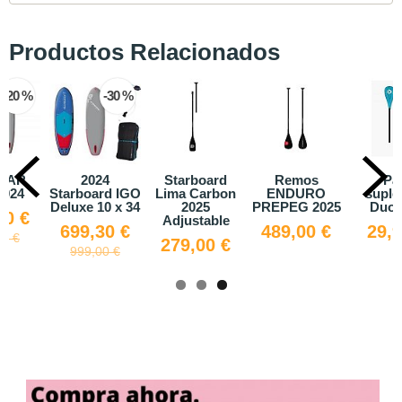
Productos Relacionados
-20 %
-30 %
TAR
2024
Starboard
Remos
Pa
2024
Starboard IGO
Lima Carbon
ENDURO
suple
Deluxe 10 x 34
2025
PREPEG 2025
Duot
20 €
Adjustable
699,30 €
489,00 €
29,9
00 €
279,00 €
999,00 €