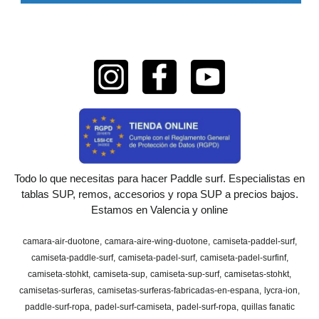
Todo lo que necesitas para hacer Paddle surf. Especialistas en
tablas SUP, remos, accesorios y ropa SUP a precios bajos.
Estamos en Valencia y online
camara-air-duotone
camara-aire-wing-duotone
camiseta-paddel-surf
camiseta-paddle-surf
camiseta-padel-surf
camiseta-padel-surfinf
camiseta-stohkt
camiseta-sup
camiseta-sup-surf
camisetas-stohkt
camisetas-surferas
camisetas-surferas-fabricadas-en-espana
lycra-ion
paddle-surf-ropa
padel-surf-camiseta
padel-surf-ropa
quillas fanatic