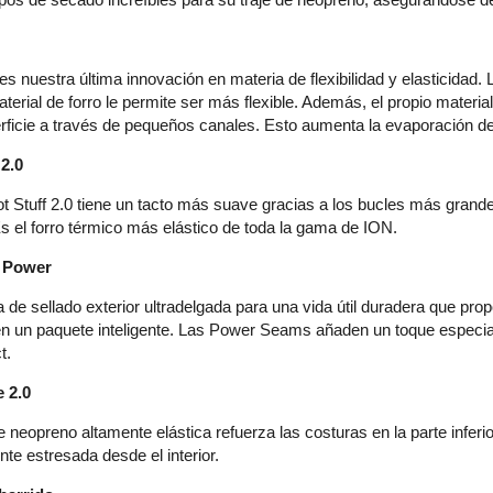
s nuestra última innovación en materia de flexibilidad y elasticidad
terial de forro le permite ser más flexible. Además, el propio materia
erficie a través de pequeños canales. Esto aumenta la evaporación d
 2.0
ot Stuff 2.0 tiene un tacto más suave gracias a los bucles más grand
s el forro térmico más elástico de toda la gama de ION.
 Power
 de sellado exterior ultradelgada para una vida útil duradera que pr
en un paquete inteligente. Las Power Seams añaden un toque especia
t.
 2.0
e neopreno altamente elástica refuerza las costuras en la parte inferi
e estresada desde el interior.