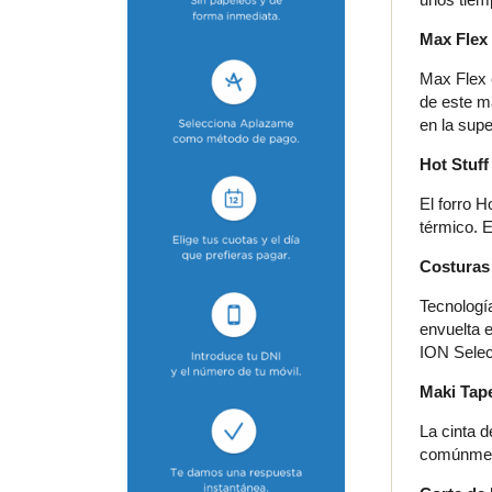
Max Flex
Max Flex e
de este ma
en la sup
Hot Stuff
El forro H
térmico. E
Costuras
Tecnología
envuelta 
ION Selec
Maki Tape
La cinta d
comúnment