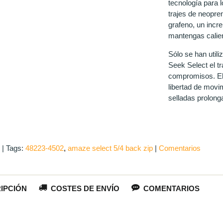
tecnología para l
trajes de neopre
grafeno, un incre
mantengas calien
Sólo se han utili
Seek Select el t
compromisos. El 
libertad de movim
selladas prolongan
|
Tags:
48223-4502
amaze select 5/4 back zip
|
Comentarios
IPCIÓN
COSTES DE ENVÍO
COMENTARIOS