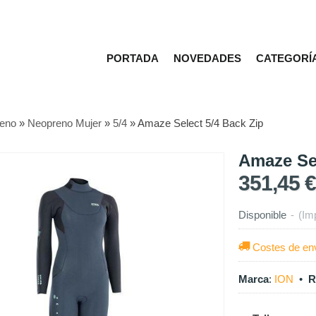
PORTADA
NOVEDADES
CATEGORÍ
eno
»
Neopreno Mujer
»
5/4
»
Amaze Select 5/4 Back Zip
Amaze Sel
351,45 €
Disponible
-
(Im
Costes de en
Marca
:
ION
•
R