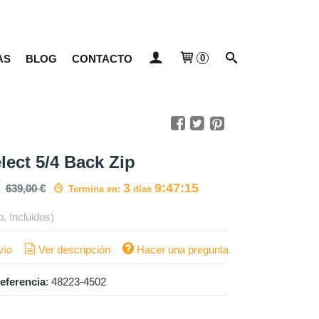
AS
BLOG
CONTACTO
0
ect 5/4 Back Zip
3
9:47:14
639,00 €
Termina en:
días
p. Incluidos)
vío
Ver descripción
Hacer una pregunta
eferencia
:
48223-4502