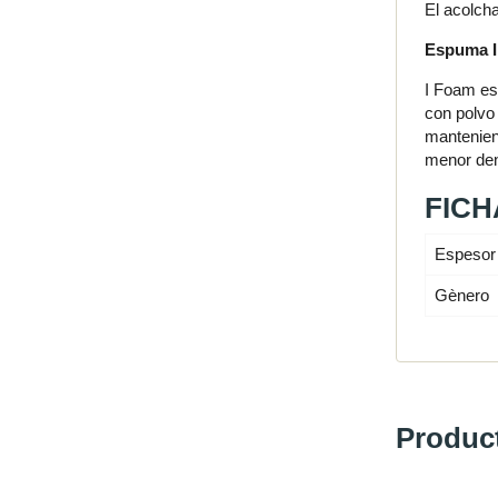
El acolcha
Espuma I
I Foam es
con polvo
mantenien
menor dens
FICH
Espeso
Gènero
Produc