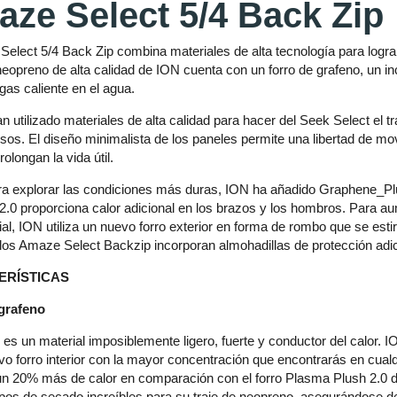
ze Select 5/4 Back Zip
elect 5/4 Back Zip combina materiales de alta tecnología para lograr
neopreno de alta calidad de ION cuenta con un forro de grafeno, un in
gas caliente en el agua.
n utilizado materiales de alta calidad para hacer del Seek Select el 
os. El diseño minimalista de los paneles permite una libertad de mov
rolongan la vida útil.
a explorar las condiciones más duras, ION ha añadido Graphene_Plush
2.0 proporciona calor adicional en los brazos y los hombros. Para aum
al, ION utiliza un nuevo forro exterior en forma de rombo que se estir
os Amaze Select Backzip incorporan almohadillas de protección adici
ERÍSTICAS
 grafeno
 es un material imposiblemente ligero, fuerte y conductor del calor. I
o forro interior con la mayor concentración que encontrarás en cualq
un 20% más de calor en comparación con el forro Plasma Plush 2.0
pos de secado increíbles para su traje de neopreno, asegurándose 