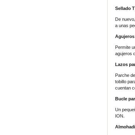
Sellado T
De nuevo, 
a unas peq
Agujeros
Permite un
agujeros d
Lazos par
Parche de 
tobillo pa
cuentan co
Bucle par
Un pequeño
ION.
Almohadi