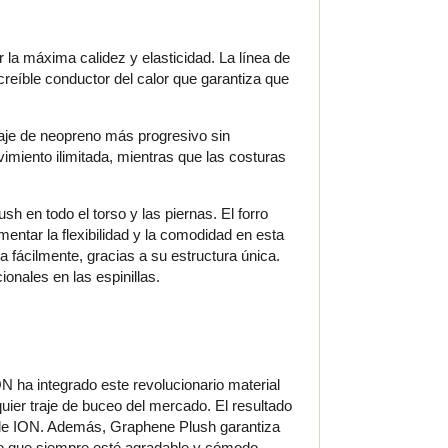
 la máxima calidez y elasticidad. La línea de
creíble conductor del calor que garantiza que
traje de neopreno más progresivo sin
imiento ilimitada, mientras que las costuras
 en todo el torso y las piernas. El forro
entar la flexibilidad y la comodidad en esta
a fácilmente, gracias a su estructura única.
onales en las espinillas.
ON ha integrado este revolucionario material
uier traje de buceo del mercado. El resultado
 de ION. Además, Graphene Plush garantiza
de que siempre esté agradable y cómodo.