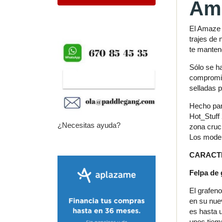
Ama
El Amaze S
trajes de 
te manten
Sólo se ha
compromis
selladas p
Hecho par
Hot_Stuff 
¿Necesitas ayuda?
zona cruci
Los model
CARACT
Felpa de
El grafeno
en su nuev
es hasta 
unos tiem