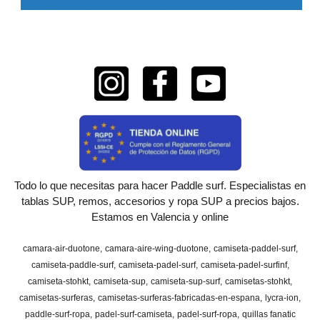
Todo lo que necesitas para hacer Paddle surf. Especialistas en
tablas SUP, remos, accesorios y ropa SUP a precios bajos.
Estamos en Valencia y online
camara-air-duotone
camara-aire-wing-duotone
camiseta-paddel-surf
camiseta-paddle-surf
camiseta-padel-surf
camiseta-padel-surfinf
camiseta-stohkt
camiseta-sup
camiseta-sup-surf
camisetas-stohkt
camisetas-surferas
camisetas-surferas-fabricadas-en-espana
lycra-ion
paddle-surf-ropa
padel-surf-camiseta
padel-surf-ropa
quillas fanatic