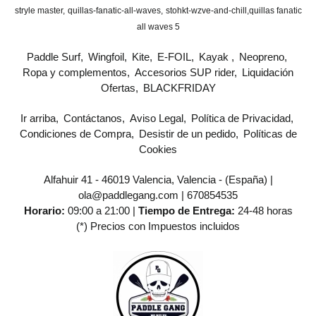
stryle master
quillas-fanatic-all-waves
stohkt-wzve-and-chill
​quillas fanatic
all waves 5
Paddle Surf
Wingfoil
Kite
E-FOIL
Kayak
Neopreno
Ropa y complementos
Accesorios SUP rider
Liquidación
Ofertas
BLACKFRIDAY
Ir arriba
Contáctanos
Aviso Legal
Política de Privacidad
Condiciones de Compra
Desistir de un pedido
Políticas de
Cookies
Alfahuir 41 - 46019 Valencia, Valencia - (España) |
ola@paddlegang.com |
670854535
Horario:
09:00 a 21:00 |
Tiempo de Entrega:
24-48 horas
(*) Precios con Impuestos incluidos