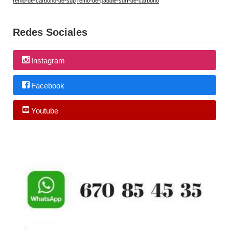
remo-de-carbono-de-sup
remo-de-paddle-surf-de-carbono
Redes Sociales
Instagram
Facebook
Youtube