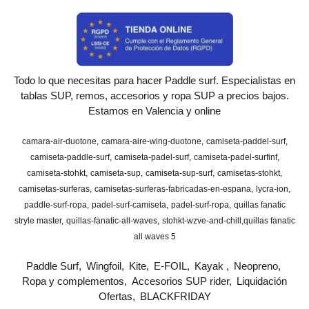
Todo lo que necesitas para hacer Paddle surf. Especialistas en
tablas SUP, remos, accesorios y ropa SUP a precios bajos.
Estamos en Valencia y online
camara-air-duotone
camara-aire-wing-duotone
camiseta-paddel-surf
camiseta-paddle-surf
camiseta-padel-surf
camiseta-padel-surfinf
camiseta-stohkt
camiseta-sup
camiseta-sup-surf
camisetas-stohkt
camisetas-surferas
camisetas-surferas-fabricadas-en-espana
lycra-ion
paddle-surf-ropa
padel-surf-camiseta
padel-surf-ropa
quillas fanatic
stryle master
quillas-fanatic-all-waves
stohkt-wzve-and-chill
​quillas fanatic
all waves 5
Paddle Surf
Wingfoil
Kite
E-FOIL
Kayak
Neopreno
Ropa y complementos
Accesorios SUP rider
Liquidación
Ofertas
BLACKFRIDAY