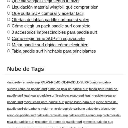
Qué ala wingfoil elegir según tu nivel
Liquidación material wingfoil: qué comprar bien
Qué quilla SUP comprar y acertar fácil
Ofertas de tablas paddle surf que sí valen
Cómo elegir un pack paddle surf completo
9 accesorios imprescindibles para paddle surf
Cómo elegir remo SUP sin equivocarte
Mejor paddle surf rígido: cómo elegir bien
Tabla paddle surf hinchable para principiantes
Nube de Tags
-funda-de-remo-de-sup
PALAS-REMO-DE-PADDLE-SURF
comprar-palas-
sueltas-remo-de-paddle-surf
funda-de-pala-de-paddle-surf
funda-para-remo-de-
paddle-surf
leash-para-paddle-surf
leash-para-sup-surf
leash-resistente-para-
paddle-surf
mejor-leash-para-paddle-surf
mejor-leash-para-sup
mejor-remo-de-
paddle-surf-de-carbono
mejor-remo-de-sup-de-carbono
palas-de-carbono-de-
remo-de-paddle-surf
palas-de-remo-de-sup
palas-sueltas-remo-sup
protector-de-
pala-de-paddle-surf
protector-de-remo-de-paddle-surf
protector-pala-de-sup