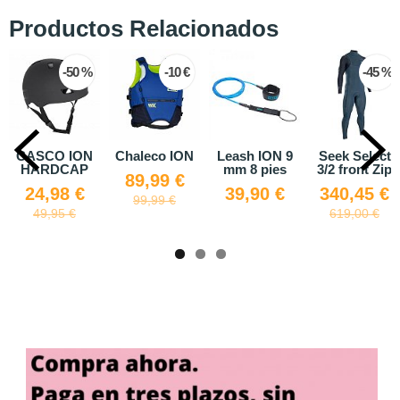
Productos Relacionados
-50 %
-10 €
-45 %
 ION
Chaleco ION
Leash ION 9
Seek Select
Elemen
CAP
mm 8 pies
3/2 front Zip
89,99 €
8 €
39,90 €
340,45 €
137,
99,99 €
5 €
619,00 €
249,9