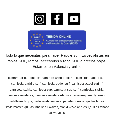
Todo lo que necesitas para hacer Paddle surf. Especialistas en
tablas SUP, remos, accesorios y ropa SUP a precios bajos.
Estamos en Valencia y online
camara-air-duotone
camara-aire-wing-duotone
camiseta-paddel-surf
camiseta-paddle-surf
camiseta-padel-surf
camiseta-padel-surfinf
camiseta-stohkt
camiseta-sup
camiseta-sup-surf
camisetas-stohkt
camisetas-surferas
camisetas-surferas-fabricadas-en-espana
lycra-ion
paddle-surf-ropa
padel-surf-camiseta
padel-surf-ropa
quillas fanatic
stryle master
quillas-fanatic-all-waves
stohkt-wzve-and-chill
​quillas fanatic
all waves 5