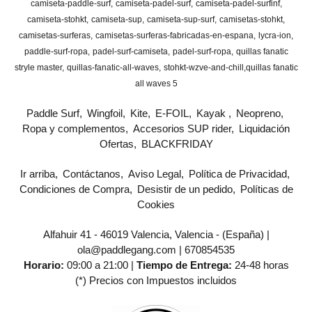
camiseta-paddle-surf
camiseta-padel-surf
camiseta-padel-surfinf
camiseta-stohkt
camiseta-sup
camiseta-sup-surf
camisetas-stohkt
camisetas-surferas
camisetas-surferas-fabricadas-en-espana
lycra-ion
paddle-surf-ropa
padel-surf-camiseta
padel-surf-ropa
quillas fanatic
stryle master
quillas-fanatic-all-waves
stohkt-wzve-and-chill
​quillas fanatic
all waves 5
Paddle Surf
Wingfoil
Kite
E-FOIL
Kayak
Neopreno
Ropa y complementos
Accesorios SUP rider
Liquidación
Ofertas
BLACKFRIDAY
Ir arriba
Contáctanos
Aviso Legal
Política de Privacidad
Condiciones de Compra
Desistir de un pedido
Políticas de
Cookies
Alfahuir 41 - 46019 Valencia, Valencia - (España) |
ola@paddlegang.com |
670854535
Horario:
09:00 a 21:00 |
Tiempo de Entrega:
24-48 horas
(*) Precios con Impuestos incluidos