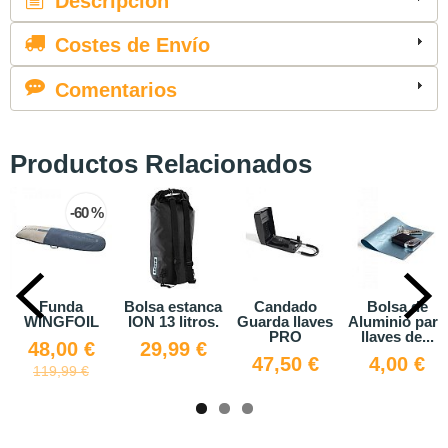
Descripción
Costes de Envío
Comentarios
Productos Relacionados
60 %
a
Bolsa estanca
Candado
Bolsa de
Alfombri
IL
ION 13 litros.
Guarda llaves
Aluminio para
cambia
PRO
llaves de...
GRAS
 €
29,99 €
47,50 €
4,00 €
29,95
 €