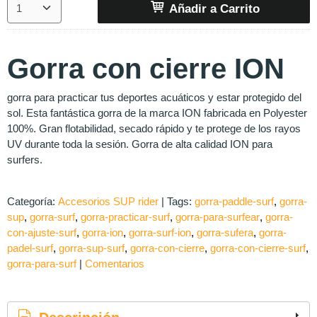
Añadir a Carrito
Gorra con cierre ION
gorra para practicar tus deportes acuáticos y estar protegido del
sol. Esta fantástica gorra de la marca ION fabricada en Polyester
100%. Gran flotabilidad, secado rápido y te protege de los rayos
UV durante toda la sesión. Gorra de alta calidad ION para
surfers.
Categoría:
Accesorios SUP rider
|
Tags:
gorra-paddle-surf
gorra-
sup
gorra-surf
gorra-practicar-surf
gorra-para-surfear
gorra-
con-ajuste-surf
gorra-ion
gorra-surf-ion
gorra-sufera
gorra-
padel-surf
gorra-sup-surf
gorra-con-cierre
gorra-con-cierre-surf
gorra-para-surf
|
Comentarios