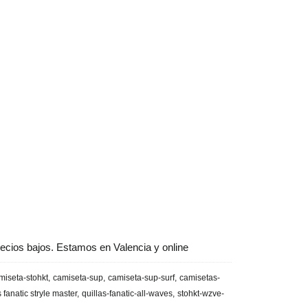
ecios bajos. Estamos en Valencia y online
miseta-stohkt
camiseta-sup
camiseta-sup-surf
camisetas-
s fanatic stryle master
quillas-fanatic-all-waves
stohkt-wzve-