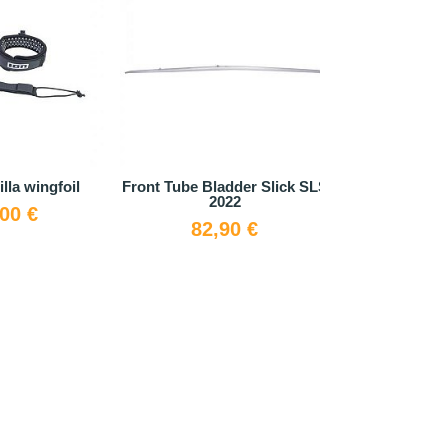
lla wingfoil
Front Tube Bladder Slick SLS
Gorra 
2022
,00 €
39,
82,90 €