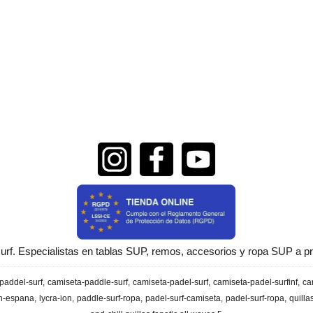
urf. Especialistas en tablas SUP, remos, accesorios y ropa SUP a pr
paddel-surf
camiseta-paddle-surf
camiseta-padel-surf
camiseta-padel-surfinf
ca
en-espana
lycra-ion
paddle-surf-ropa
padel-surf-camiseta
padel-surf-ropa
quilla