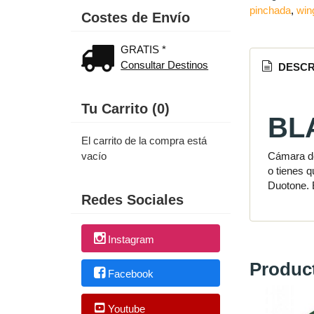
pinchada
win
Costes de Envío
GRATIS *
Consultar Destinos
DESCR
Tu Carrito (0)
BL
El carrito de la compra está
Cámara de
vacío
o tienes 
Duotone. 
Redes Sociales
Instagram
Produc
Facebook
Youtube