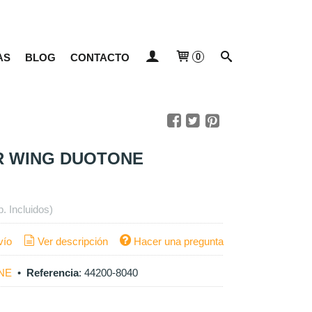
AS
BLOG
CONTACTO
0
R WING DUOTONE
p. Incluidos)
vío
Ver descripción
Hacer una pregunta
NE
•
Referencia
:
44200-8040