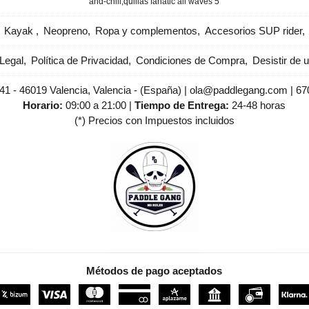
and-chill
​quillas fanatic all waves 5
Kayak
Neopreno
Ropa y complementos
Accesorios SUP rider
Legal
Política de Privacidad
Condiciones de Compra
Desistir de 
 41 - 46019 Valencia, Valencia - (España) | ola@paddlegang.com |
67
Horario:
09:00 a 21:00 |
Tiempo de Entrega:
24-48 horas
(*) Precios con Impuestos incluidos
Métodos de pago aceptados