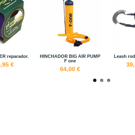
R reparador.
HINCHADOR BIG AIR PUMP
Leash rodi
F one
,95 €
39
64,00 €