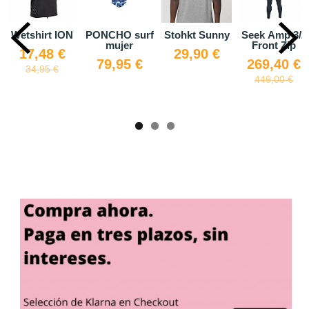
Wetshirt ION
PONCHO surf
Stohkt Sunny
Seek Amp 3/2
mujer
Front Zip
17,48 €
29,90 €
79,95 €
269,40 €
34,95 €
449,00 €