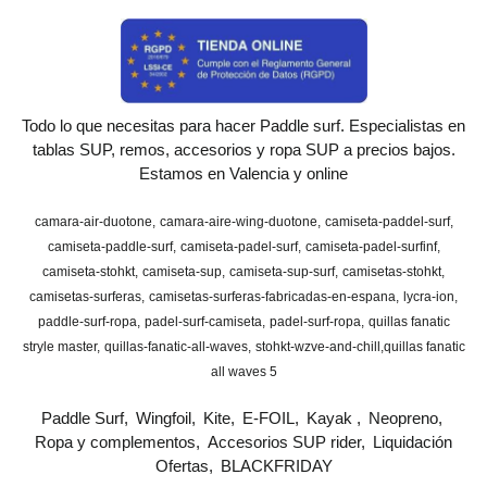
Todo lo que necesitas para hacer Paddle surf. Especialistas en
tablas SUP, remos, accesorios y ropa SUP a precios bajos.
Estamos en Valencia y online
camara-air-duotone
camara-aire-wing-duotone
camiseta-paddel-surf
camiseta-paddle-surf
camiseta-padel-surf
camiseta-padel-surfinf
camiseta-stohkt
camiseta-sup
camiseta-sup-surf
camisetas-stohkt
camisetas-surferas
camisetas-surferas-fabricadas-en-espana
lycra-ion
paddle-surf-ropa
padel-surf-camiseta
padel-surf-ropa
quillas fanatic
stryle master
quillas-fanatic-all-waves
stohkt-wzve-and-chill
​quillas fanatic
all waves 5
Paddle Surf
Wingfoil
Kite
E-FOIL
Kayak
Neopreno
Ropa y complementos
Accesorios SUP rider
Liquidación
Ofertas
BLACKFRIDAY